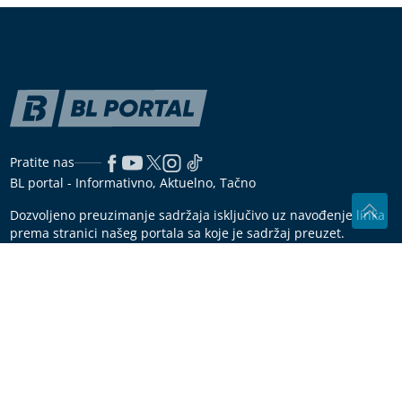
Muškarac (71) pronađen mrtav u kući
u Slavonskom Brodu, UHAPŠENA
ŽENA (37)
"Maja sve plaća" Asmin progovorio o
Marinkovićevoj, pa otkrio u kakvim su sada
odnosima
Kako izdržati cijelu noć u štiklama?