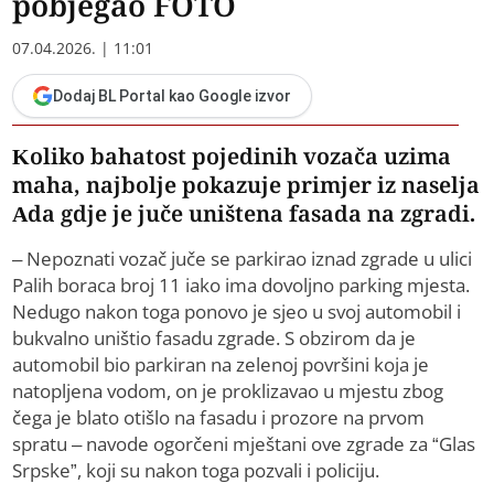
pobjegao FOTO
07.04.2026. | 11:01
Dodaj BL Portal kao Google izvor
Koliko bahatost pojedinih vozača uzima
maha, najbolje pokazuje primjer iz naselja
Ada gdje je juče uništena fasada na zgradi.
– Nepoznati vozač juče se parkirao iznad zgrade u ulici
Palih boraca broj 11 iako ima dovoljno parking mjesta.
Nedugo nakon toga ponovo je sjeo u svoj automobil i
bukvalno uništio fasadu zgrade. S obzirom da je
automobil bio parkiran na zelenoj površini koja je
natopljena vodom, on je proklizavao u mjestu zbog
čega je blato otišlo na fasadu i prozore na prvom
spratu – navode ogorčeni mještani ove zgrade za “Glas
Srpske”, koji su nakon toga pozvali i policiju.