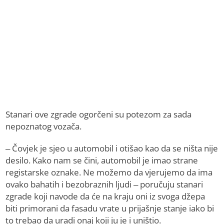
Stanari ove zgrade ogorčeni su potezom za sada
nepoznatog vozača.
– Čovjek je sjeo u automobil i otišao kao da se ništa nije
desilo. Kako nam se čini, automobil je imao strane
registarske oznake. Ne možemo da vjerujemo da ima
ovako bahatih i bezobraznih ljudi – poručuju stanari
zgrade koji navode da će na kraju oni iz svoga džepa
biti primorani da fasadu vrate u prijašnje stanje iako bi
to trebao da uradi onaj koji ju je i uništio.