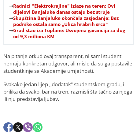
Radnici “Elektrokrajine” izlaze na teren: Ovi
dijelovi Banjaluke danas ostaju bez struje
Skupština Banjaluke okončala zasjedanje: Bez
podrške ostala samo „Ulica hrabrih srca“
Grad stao iza Toplane: Usvojena garancija za dug
od 9,3 miliona KM
Na pitanje otkud ovaj transparent, ni sami studenti
nemaju konkretan odgovor, ali misle da su ga postavile
studentkinje sa Akademije umjetnosti.
Svakako jedan lijep ,,dodatak” studentskom gradu, i
prilika da svako, bar na tren, razmisli šta tačno za njega
ili nju predstavlja ljubav.