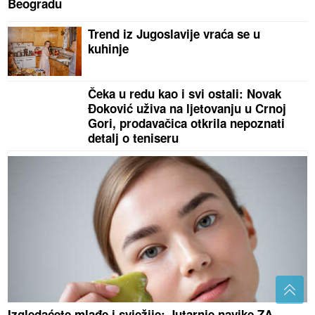
Beogradu
Trend iz Jugoslavije vraća se u
kuhinje
Čeka u redu kao i svi ostali: Novak
Đoković uživa na ljetovanju u Crnoj
Gori, prodavačica otkrila nepoznati
detalj o teniseru
Izgledaćete mlađe i svježije: Jutarnje navike ZA