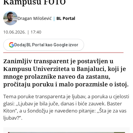
Kampusu FOTO
|
Dragan Milošević
BL Portal
10.06.2026. | 17:40
Dodaj BL Portal kao Google izvor
Zanimljiv transparent je postavljen u
Kampusu Univerziteta u Banjaluci, koji je
mnoge prolaznike naveo da zastanu,
pročitaju poruku i malo porazmisle o istoj.
Tema poruke transparenta je ljubav, a poruka u cjelosti
glasi: ,,Ljubav je bila juče, danas i biće zauvek. Baster
Kiton”, a u šondožju je navedeno pitanje: ,,Šta je za vas
ljubav?”.