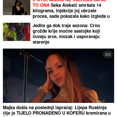
TO ONA
Seka Aleksić smršala 14
kilograma, injekcije joj ubrzale
proces, sada pokazala kako izgleda u
bikiniju
Jedite ga dok traje sezona: Crno
grožđe krije moćne sastojke koji
čuvaju srce, mozak i usporavaju
starenje
Majka došla na poslednji ispraćaj: Lijepa Ruskinja
čije je TIJELO PRONAĐENO U KOFERU kremirana u