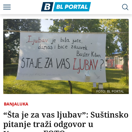
FOTO: BL PORTAL
BANJALUKA
“Šta je za vas ljubav”: Suštinsko
pitanje traži odgovor u