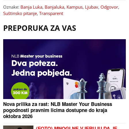
Oznake:
Banja Luka
,
Banjaluka
,
Kampus
,
Ljubav
,
Odgovor
,
Suštinsko pitanje
,
Transparent
PREPORUKA ZA VAS
Nova prilika za rast: NLB Master Your Business
pogodnosti pravnim licima dostupne do kraja
oktobra 2026
(FOTO) MNOGI NE VJERUJU DA JE