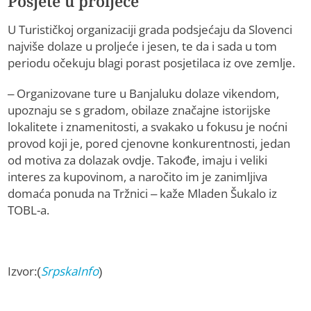
Posjete u proljeće
U Turističkoj organizaciji grada podsjećaju da Slovenci
najviše dolaze u proljeće i jesen, te da i sada u tom
periodu očekuju blagi porast posjetilaca iz ove zemlje.
– Organizovane ture u Banjaluku dolaze vikendom,
upoznaju se s gradom, obilaze značajne istorijske
lokalitete i znamenitosti, a svakako u fokusu je noćni
provod koji je, pored cjenovne konkurentnosti, jedan
od motiva za dolazak ovdje. Takođe, imaju i veliki
interes za kupovinom, a naročito im je zanimljiva
domaća ponuda na Tržnici – kaže Mladen Šukalo iz
TOBL-a.
Izvor:(
SrpskaInfo
)