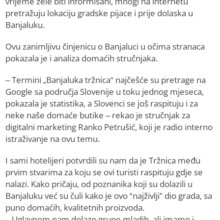
vrijeme žele biti informisani, mnogi na internetu
pretražuju lokaciju gradske pijace i prije dolaska u
Banjaluku.
Ovu zanimljivu činjenicu o Banjaluci u očima stranaca
pokazala je i analiza domaćih stručnjaka.
– Termini „Banjaluka tržnica“ najčešće su pretrage na
Google sa područja Slovenije u toku jednog mjeseca,
pokazala je statistika, a Slovenci se još raspituju i za
neke naše domaće butike – rekao je stručnjak za
digitalni marketing Ranko Petrušić, koji je radio interno
istraživanje na ovu temu.
I sami hotelijeri potvrdili su nam da je Tržnica među
prvim stvarima za koju se ovi turisti raspituju gdje se
nalazi. Kako pričaju, od poznanika koji su dolazili u
Banjaluku već su čuli kako je ovo “najživlji” dio grada, sa
puno domaćih, kvalitetnih proizvoda.
– Uglavnom nam dolaze grupe mladih, ali imamo i