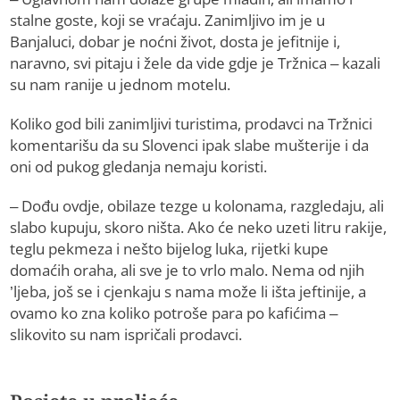
stalne goste, koji se vraćaju. Zanimljivo im je u
Banjaluci, dobar je noćni život, dosta je jefitnije i,
naravno, svi pitaju i žele da vide gdje je Tržnica – kazali
su nam ranije u jednom motelu.
Koliko god bili zanimljivi turistima, prodavci na Tržnici
komentarišu da su Slovenci ipak slabe mušterije i da
oni od pukog gledanja nemaju koristi.
– Dođu ovdje, obilaze tezge u kolonama, razgledaju, ali
slabo kupuju, skoro ništa. Ako će neko uzeti litru rakije,
teglu pekmeza i nešto bijelog luka, rijetki kupe
domaćih oraha, ali sve je to vrlo malo. Nema od njih
’ljeba, još se i cjenkaju s nama može li išta jeftinije, a
ovamo ko zna koliko potroše para po kafićima –
slikovito su nam ispričali prodavci.