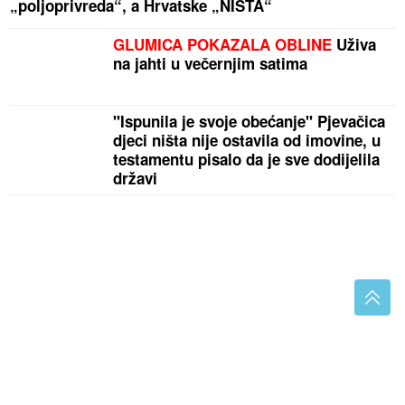
„poljoprivreda“, a Hrvatske „NIŠTA“
GLUMICA POKAZALA OBLINE
Uživa
na jahti u večernjim satima
"Ispunila je svoje obećanje" Pjevačica
djeci ništa nije ostavila od imovine, u
testamentu pisalo da je sve dodijelila
državi