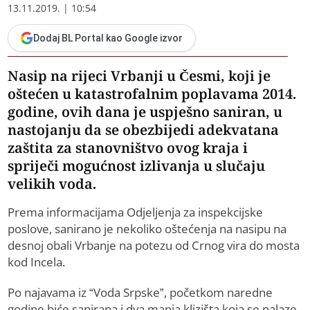
13.11.2019. | 10:54
Dodaj BL Portal kao Google izvor
Nasip na rijeci Vrbanji u Česmi, koji je
oštećen u katastrofalnim poplavama 2014.
godine, ovih dana je uspješno saniran, u
nastojanju da se obezbijedi adekvatana
zaštita za stanovništvo ovog kraja i
spriječi mogućnost izlivanja u slučaju
velikih voda.
Prema informacijama Odjeljenja za inspekcijske
poslove, sanirano je nekoliko oštećenja na nasipu na
desnoj obali Vrbanje na potezu od Crnog vira do mosta
kod Incela.
Po najavama iz “Voda Srpske”, početkom naredne
godine biće sanirana i dva manja klizišta koja se nalaze