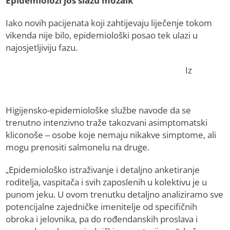
Epidemiolozi još slažu mozaik
Iako novih pacijenata koji zahtijevaju liječenje tokom
vikenda nije bilo, epidemiološki posao tek ulazi u
najosjetljiviju fazu.
Iz
Higijensko-epidemiološke službe navode da se
trenutno intenzivno traže takozvani asimptomatski
kliconoše – osobe koje nemaju nikakve simptome, ali
mogu prenositi salmonelu na druge.
„Epidemiološko istraživanje i detaljno anketiranje
roditelja, vaspitača i svih zaposlenih u kolektivu je u
punom jeku. U ovom trenutku detaljno analiziramo sve
potencijalne zajedničke imenitelje od specifičnih
obroka i jelovnika, pa do rođendanskih proslava i