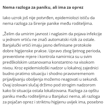
Nema razloga za paniku, ali ima za oprez
Iako uzrok još nije potvrđen, epidemiolozi ističu da
nema razloga za širenje panike među roditeljima.
„Želim da umirim javnost i naglasim da pojava infekcije
u jednom vrtiću ne znači automatski rizik za ostale.
Banjalučki vrtići imaju jasno definisane protokole
dobre higijenske prakse. Upravo zbog ljetnog perioda,
preventivne mjere i kontrola namirnica su u svim
predškolskim ustanovama konstantno na visokom
nivou. Kroz epidemiološki nadzor u lokalnoj zajednici
budno pratimo situaciju i shodno pravovremenom
prijavljivanju oboljenja možemo reagovati u sekundi.
Ovaj izolovani slučaj držimo pod strogim nadzorom
kako bi situacija ostala lokalizovana. Razloga za opštu
paniku među roditeljima u Banjaluci nema, ali razloga
za pojačan oprez i striktnu higijenu uvijek ima, posebno