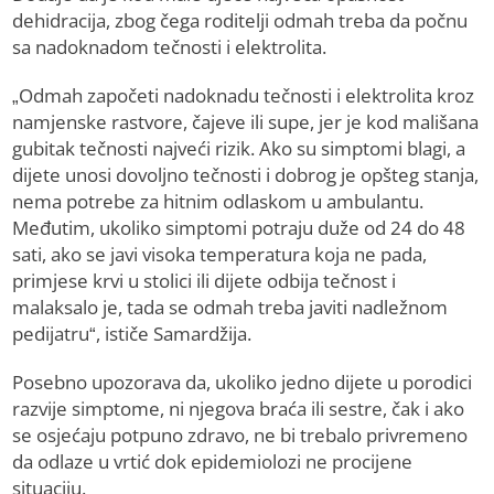
dehidracija, zbog čega roditelji odmah treba da počnu
sa nadoknadom tečnosti i elektrolita.
„Odmah započeti nadoknadu tečnosti i elektrolita kroz
namjenske rastvore, čajeve ili supe, jer je kod mališana
gubitak tečnosti najveći rizik. Ako su simptomi blagi, a
dijete unosi dovoljno tečnosti i dobrog je opšteg stanja,
nema potrebe za hitnim odlaskom u ambulantu.
Međutim, ukoliko simptomi potraju duže od 24 do 48
sati, ako se javi visoka temperatura koja ne pada,
primjese krvi u stolici ili dijete odbija tečnost i
malaksalo je, tada se odmah treba javiti nadležnom
pedijatru“, ističe Samardžija.
Posebno upozorava da, ukoliko jedno dijete u porodici
razvije simptome, ni njegova braća ili sestre, čak i ako
se osjećaju potpuno zdravo, ne bi trebalo privremeno
da odlaze u vrtić dok epidemiolozi ne procijene
situaciju.