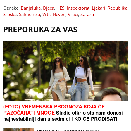
Oznake:
Banjaluka
,
Djeca
,
HES
,
Inspektorat
,
Ljekari
,
Republika
Srpska
,
Salmonela
,
Vrtić Neven
,
Vrtići
,
Zaraza
PREPORUKA ZA VAS
(FOTO) VREMENSKA PROGNOZA KOJA ĆE
RAZOČARATI MNOGE
Sladić otkrio šta nam donosi
najnestabilniji dan u sedmici i KO ĆE PRODISATI