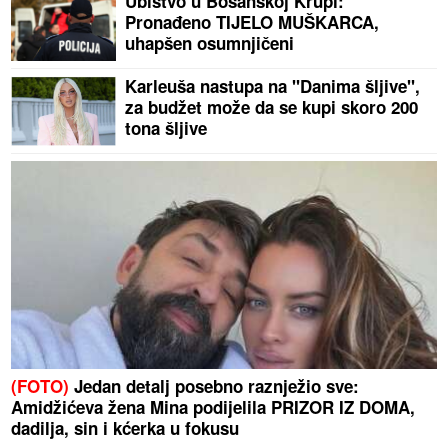
Ubistvo u Bosanskoj Krupi:
Pronađeno TIJELO MUŠKARCA,
uhapšen osumnjičeni
Karleuša nastupa na "Danima šljive",
za budžet može da se kupi skoro 200
tona šljive
(FOTO)
Jedan detalj posebno raznježio sve:
Amidžićeva žena Mina podijelila PRIZOR IZ DOMA,
dadilja, sin i kćerka u fokusu