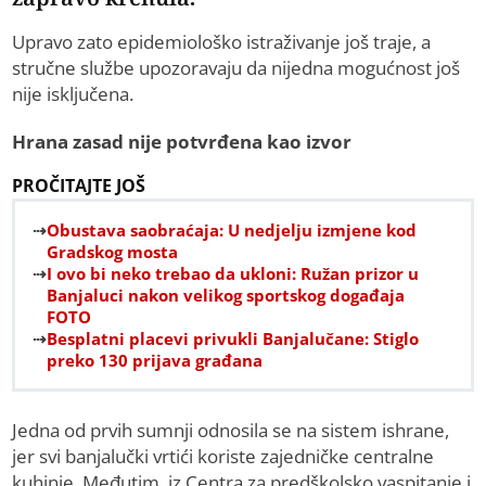
Upravo zato epidemiološko istraživanje još traje, a
stručne službe upozoravaju da nijedna mogućnost još
nije isključena.
Hrana zasad nije potvrđena kao izvor
PROČITAJTE JOŠ
Obustava saobraćaja: U nedjelju izmjene kod
Gradskog mosta
I ovo bi neko trebao da ukloni: Ružan prizor u
Banjaluci nakon velikog sportskog događaja
FOTO
Besplatni placevi privukli Banjalučane: Stiglo
preko 130 prijava građana
Jedna od prvih sumnji odnosila se na sistem ishrane,
jer svi banjalučki vrtići koriste zajedničke centralne
kuhinje. Međutim, iz Centra za predškolsko vaspitanje i