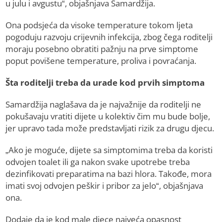
u julu i avgustu“, objašnjava Samardžija.
Ona podsjeća da visoke temperature tokom ljeta
pogoduju razvoju crijevnih infekcija, zbog čega roditelji
moraju posebno obratiti pažnju na prve simptome
poput povišene temperature, proliva i povraćanja.
Šta roditelji treba da urade kod prvih simptoma
Samardžija naglašava da je najvažnije da roditelji ne
pokušavaju vratiti dijete u kolektiv čim mu bude bolje,
jer upravo tada može predstavljati rizik za drugu djecu.
„Ako je moguće, dijete sa simptomima treba da koristi
odvojen toalet ili ga nakon svake upotrebe treba
dezinfikovati preparatima na bazi hlora. Takođe, mora
imati svoj odvojen peškir i pribor za jelo“, objašnjava
ona.
Dodaje da je kod male djece najveća opasnost