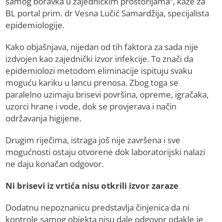
samog boravka u zajedničkim prostorijama“, kaže za
BL portal prim. dr Vesna Lučić Samardžija, specijalista
epidemiologije.
Kako objašnjava, nijedan od tih faktora za sada nije
izdvojen kao zajednički izvor infekcije. To znači da
epidemiolozi metodom eliminacije ispituju svaku
moguću kariku u lancu prenosa. Zbog toga se
paralelno uzimaju brisevi površina, opreme, igračaka,
uzorci hrane i vode, dok se provjerava i način
održavanja higijene.
Drugim riječima, istraga još nije završena i sve
mogućnosti ostaju otvorene dok laboratorijski nalazi
ne daju konačan odgovor.
Ni brisevi iz vrtića nisu otkrili izvor zaraze
Dodatnu nepoznanicu predstavlja činjenica da ni
kontrole samog objekta nisu dale odgovor odakle je