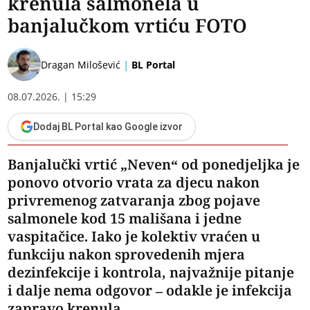
krenula salmonela u
banjalučkom vrtiću FOTO
|
Dragan Milošević
BL Portal
08.07.2026. | 15:29
Dodaj BL Portal kao Google izvor
​Banjalučki vrtić „Neven“ od ponedjeljka je
ponovo otvorio vrata za djecu nakon
privremenog zatvaranja zbog pojave
salmonele kod 15 mališana i jedne
vaspitačice. Iako je kolektiv vraćen u
funkciju nakon sprovedenih mjera
dezinfekcije i kontrola, najvažnije pitanje
i dalje nema odgovor – odakle je infekcija
zapravo krenula.