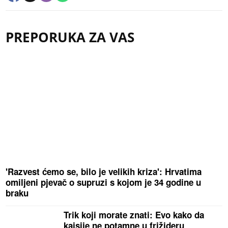
PREPORUKA ZA VAS
'Razvest ćemo se, bilo je velikih kriza': Hrvatima
omiljeni pjevač o supruzi s kojom je 34 godine u
braku
Trik koji morate znati: Evo kako da
kajsije ne potamne u frižideru