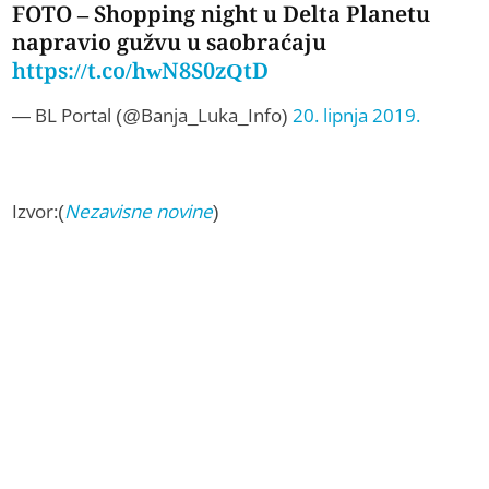
FOTO – Shopping night u Delta Planetu
napravio gužvu u saobraćaju
https://t.co/hwN8S0zQtD
— BL Portal (@Banja_Luka_Info)
20. lipnja 2019.
Izvor:(
Nezavisne novine
)