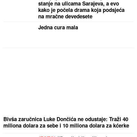
stanje na ulicama Sarajeva, a evo
kako je počela drama koja podsjeća
na mračne devedesete
Jedna cura mala
Bivša zaručnica Luke Dončića ne odustaje: Traži 40
miliona dolara za sebe i 10 miliona dolara za kćerke