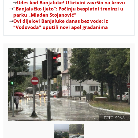
Udes kod Banjaluke! U krivini završio na krovu
“Banjalučko ljeto”: Počinju besplatni treninzi u
parku „Mladen Stojanović“
Ovi dijelovi Banjaluke danas bez vode: Iz
“Vodovoda” uputili novi apel građanima
FOTO: SRNA