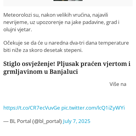
Meteorolozi su, nakon velikih vrućina, najavili
nevrijeme, uz upozorenje na jake padavine, grad i
olujni vjetar.
Očekuje se da će u naredna dva-tri dana temperature
biti niže za skoro desetak stepeni.
Stiglo osvježenje! Pljusak praćen vjertom i
grmljavinom u Banjaluci
Više na
https://t.co/CR7ecVuvGe
pic.twitter.com/lcQ1iZyWYi
— BL Portal (@bl_portal)
July 7, 2025