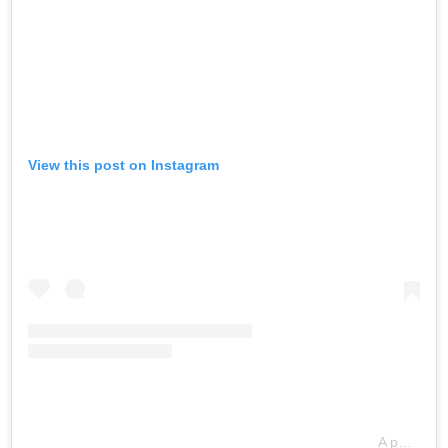
View this post on Instagram
A post shared by 24sata (@24sata.hr)