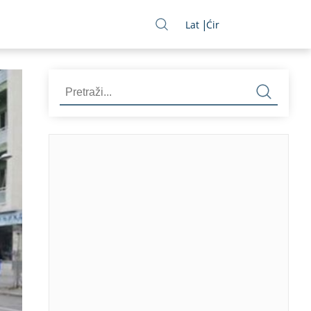
Lat
Ćir