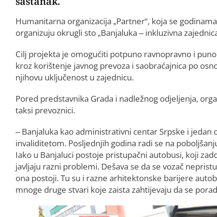
sastanak.
Humanitarna organizacija „Partner“, koja se godinama za
organizuju okrugli sto „Banjaluka – inkluzivna zajednica
Cilj projekta je omogućiti potpuno ravnopravno i punop
kroz korištenje javnog prevoza i saobraćajnica po osn
njihovu uključenost u zajednicu.
Pored predstavnika Grada i nadležnog odjeljenja, orga
taksi prevoznici.
– Banjaluka kao administrativni centar Srpske i jedan 
invaliditetom. Posljednjih godina radi se na poboljšanju 
Iako u Banjaluci postoje pristupačni autobusi, koji za
javljaju razni problemi. Dešava se da se vozač nepris
ona postoji. Tu su i razne arhitektonske barijere aut
mnoge druge stvari koje zaista zahtijevaju da se poradi