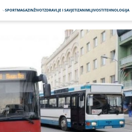
O
SPORT
MAGAZIN
ŽIVOT
ZDRAVLJE I SAVJETI
ZANIMLJIVOSTI
TEHNOLOGIJA