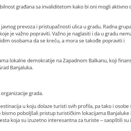
nost građana sa invaliditetom kako bi oni mogli aktivno 
e javnog prevoza i pristupačnosti ulica u gradu. Radna grupa
e koje je važno popraviti. Važno je naglasiti i da u gradu nem
ovidim osobama da se kreću, a mora se takođe popraviti i
rama lokalne demokratije na Zapadnom Balkanu, koji finans
Grad Banjaluka.
 organizacije grada.
stinacija u koju dolaze turisti svih profila, pa tako i osobe 
o bismo poboljšali pristup turističkim lokacijama Banjaluke 
sta koja su izuzetno interesantna za turiste – saopštili su 