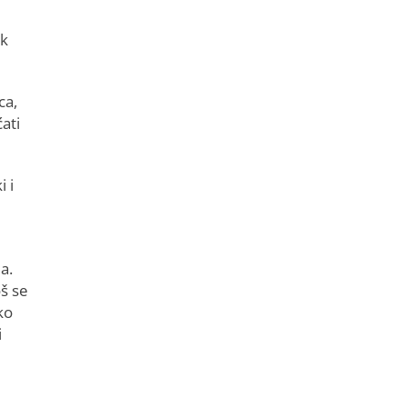
ak
ca,
ati
 i
a.
oš se
ko
i