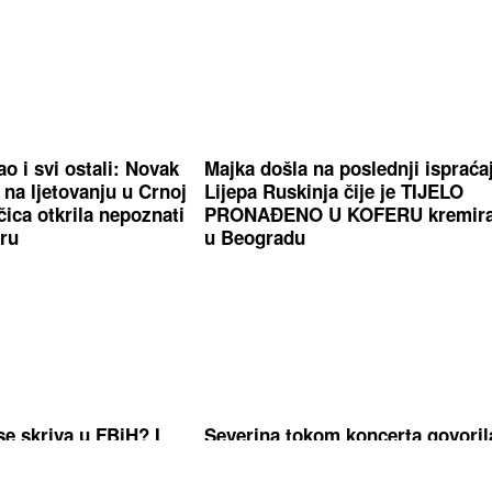
o i svi ostali: Novak
Majka došla na poslednji ispraća
 na ljetovanju u Crnoj
Lijepa Ruskinja čije je TIJELO
ica otkrila nepoznati
PRONAĐENO U KOFERU kremir
eru
u Beogradu
se skriva u FBiH? I
Severina tokom koncerta govoril
njim
Srebrenici: "Kad priznamo ono š
se desilo..."