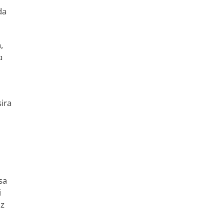
da
,
a
ira
sa
i
iz