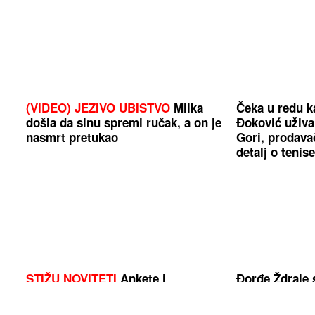
(VIDEO) JEZIVO UBISTVO
Milka
Čeka u redu ka
došla da sinu spremi ručak, a on je
Đoković uživa
nasmrt pretukao
Gori, prodavač
detalj o tenis
STIŽU NOVITETI
Ankete i
Đorđe Ždrale 
obavještenja na Vocapu će od sada
FUP traga za 
ovako funkcionisati