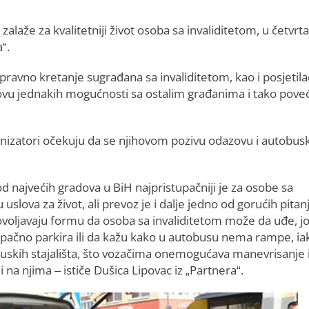
laže za kvalitetniji život osoba sa invaliditetom, u četvrt
“.
ravno kretanje sugrađana sa invaliditetom, kao i posjetila
ovu jednakih mogućnosti sa ostalim građanima i tako poveć
nizatori očekuju da se njihovom pozivu odazovu i autobuski
od najvećih gradova u BiH najpristupačniji je za osobe sa
uslova za život, ali prevoz je i dalje jedno od gorućih pitanj
dovoljavaju formu da osoba sa invaliditetom može da uđe, j
tupačno parkira ili da kažu kako u autobusu nema rampe, ia
obuskih stajališta, što vozačima onemogućava manevrisanje 
 na njima – ističe Dušica Lipovac iz „Partnera“.