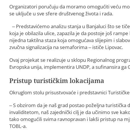
Organizatori poručuju da moramo omogućiti veću mobil
se uključe u sve sfere društvenog života i rada.
– Predstavićemo analizu stanja u Banjaluci što se tič
koja je obilazila ulice, zapazila je da postoje još ramp
nijedna taktilna staza koja omogućava slijepim i slab
zvučna signalizacija na semaforima – ističe Lipovac.
Ovaj projekat se realizuje u sklopu Regionalnog prog
Evropska unija, implementira UNDP, a sufinansira ga 
Pristup turističkim lokacijama
Okruglom stolu prisustvovaće i predstavnici Turističke
– S obzirom da je naš grad postao poželjna turistička de
invaliditetom, naš zajednički cilj je da učinimo sve kak
tako omogućili svima ravnopravan i lakši pristup na mje
TOBL-a.