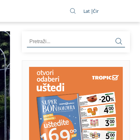
Lat
Ćir