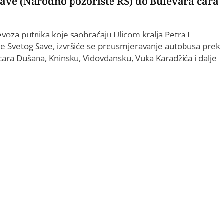
Save (Narodno pozorište RS) do Bulevara cara
voza putnika koje saobraćaju Ulicom kralja Petra I
eje Svetog Save, izvršiće se preusmjeravanje autobusa pre
cara Dušana, Kninsku, Vidovdansku, Vuka Karadžića i dalje