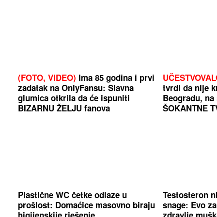
(FOTO, VIDEO)
Ima 85 godina i prvi
UČESTVOVAL
zadatak na OnlyFansu: Slavna
tvrdi da nije 
glumica otkrila da će ispuniti
Beogradu, na 
BIZARNU ŽELJU fanova
ŠOKANTNE T
Plastične WC četke odlaze u
Testosteron 
prošlost: Domaćice masovno biraju
snage: Evo zaš
higijenskije rješenje
zdravlje mušk