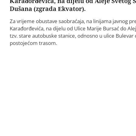
Karađorđevića, na dijelu od Aleje Svetog 
Dušana (zgrada Ekvator).
Za vrijeme obustave saobraćaja, na linijama javnog pre
Karađorđevića, na dijelu od Ulice Marije Bursać do Al
tzv. stare autobuske stanice, odnosno u ulice Bulevar 
postojećom trasom.