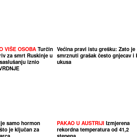
O VIŠE OSOBA
Turčin
Većina pravi istu grešku: Zato je
kriv za smrt Ruskinje u
smrznuti grašak često gnjecav i 
saslušanju iznio
ukusa
VRDNJE
nije samo hormon
PAKAO U AUSTRIJI
Izmjerena
to je ključan za
rekordna temperatura od 41,2
arca
stepena