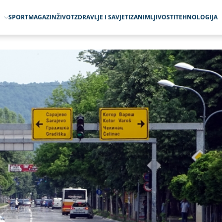
O
SPORT
MAGAZIN
ŽIVOT
ZDRAVLJE I SAVJETI
ZANIMLJIVOSTI
TEHNOLOGIJA