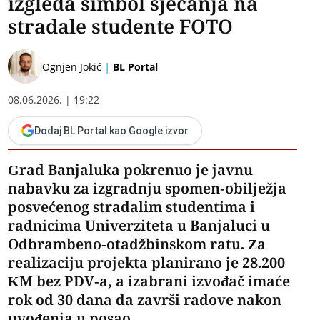
izgleda simbol sjećanja na
stradale studente FOTO
|
Ognjen Jokić
BL Portal
08.06.2026. | 19:22
Dodaj BL Portal kao Google izvor
Grad Banjaluka pokrenuo je javnu
nabavku za izgradnju spomen-obilježja
posvećenog stradalim studentima i
radnicima Univerziteta u Banjaluci u
Odbrambeno-otadžbinskom ratu. Za
realizaciju projekta planirano je 28.200
KM bez PDV-a, a izabrani izvođač imaće
rok od 30 dana da završi radove nakon
uvođenja u posao.