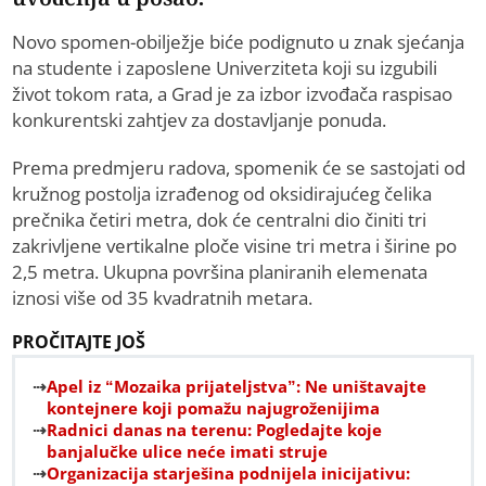
Novo spomen-obilježje biće podignuto u znak sjećanja
na studente i zaposlene Univerziteta koji su izgubili
život tokom rata, a Grad je za izbor izvođača raspisao
konkurentski zahtjev za dostavljanje ponuda.
Prema predmjeru radova, spomenik će se sastojati od
kružnog postolja izrađenog od oksidirajućeg čelika
prečnika četiri metra, dok će centralni dio činiti tri
zakrivljene vertikalne ploče visine tri metra i širine po
2,5 metra. Ukupna površina planiranih elemenata
iznosi više od 35 kvadratnih metara.
PROČITAJTE JOŠ
Apel iz “Mozaika prijateljstva”: Ne uništavajte
kontejnere koji pomažu najugroženijima
Radnici danas na terenu: Pogledajte koje
banjalučke ulice neće imati struje
Organizacija starješina podnijela inicijativu: