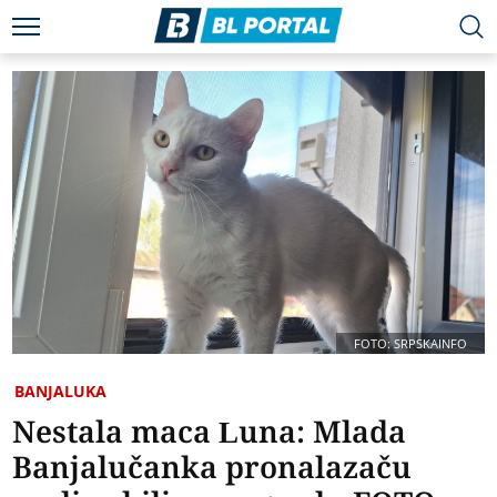
FOTO: SRPSKAINFO
BANJALUKA
Nestala maca Luna: Mlada
Banjalučanka pronalazaču