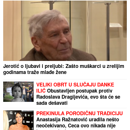
Jerotić o ljubavi i preljubi: Zašto muškarci u zrelijim
godinama traže mlađe žene
VELIKI OBRT U SLUČAJU DANKE
ILIĆ
Obustavljen postupak protiv
Radoslava Dragijevića, evo šta će se
sada dešavati
PREKINULA PORODIČNU TRADICIJU
Anastasija Ražnatović uradila nešto
neočekivano, Ceca ovo nikada nije