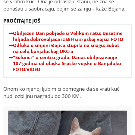
se vratim kući. Ona je odrasla u stanu, ne zna se
ponašati u saobraćaju, bojim se za nju – kaže Bojana.
PROČITAJTE JOŠ
Obilježen Dan pobjede u Velikom ratu: Desetine
hiljada dobrovoljaca iz BiH u srpskoj vojsci FOTO
Odluka o smjeni Đajića stupila na snagu: Šobot
na čelu banjalučkog UKC-a
“Solunci” u centru grada: Danas obilježavanje
107 godina od ulaska Srpske vojske u Banjaluku
FOTO/VIDEO
Onom ko njenoj ljubimici pomogne da se vrati kući
nudi ozbiljnu nagradu od 300 KM.