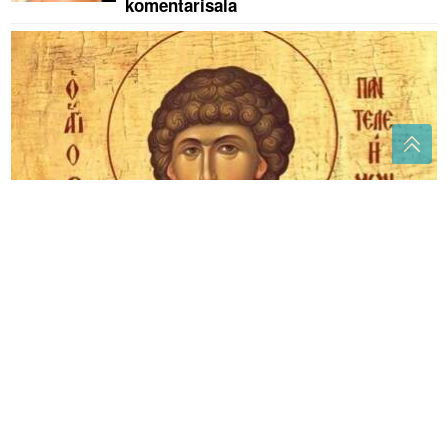
komentarisala
Vjernici mu se mole za zdravlje: Sutra slavimo
Svetog Pantelejmona, ovo obavezno ispoštujte
(VIDEO)
"Zaista izgleda kao njegova
majka" Nova frizura Donalda Trampa
izazvala buru na internetu, mnogi su
komentarisali jednu stvar
OBUSTAVLJEN SAOBRAĆAJ U
saobraćajnoj nesreći u Hadžićima