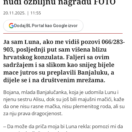
nudi ozbiljnu nagradu FOTO
20.11.2025. | 11:55
Dodaj BL Portal kao Google izvor
Ja sam Luna, ako me vidiš pozovi 066/283-
903, posljednji put sam višena blizu
hrvatskog konzulata. Faljeri sa ovim
sadržajem i sa slikom kao snijeg bijele
mace jutros su preplavili Banjaluku, a
dijele se i na društvenim mrežama.
Bojana, mlada Banjalučanka, koja je udomila Lunu i
njenu sestru Alisu, dok su još bili majušni mačići, kaže
da one nisu rasne mačka, nisu plemenitog roda, ali su
za nju prava dragocjenost.
– Da može da priča moja bi Luna rekla: pomozi mi da