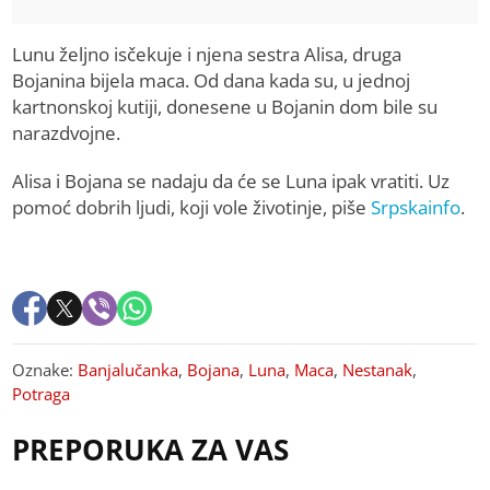
Lunu željno isčekuje i njena sestra Alisa, druga
Bojanina bijela maca. Od dana kada su, u jednoj
kartnonskoj kutiji, donesene u Bojanin dom bile su
narazdvojne.
Alisa i Bojana se nadaju da će se Luna ipak vratiti. Uz
pomoć dobrih ljudi, koji vole životinje, piše
Srpskainfo
.
Oznake:
Banjalučanka
,
Bojana
,
Luna
,
Maca
,
Nestanak
,
Potraga
PREPORUKA ZA VAS