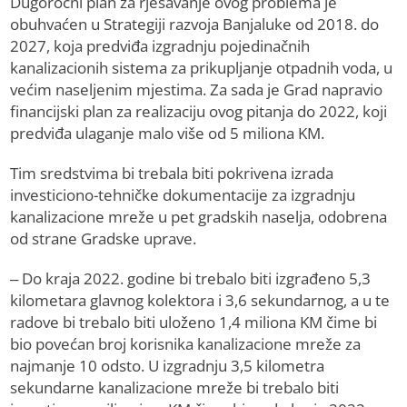
Dugoročni plan za rješavanje ovog problema je
obuhvaćen u Strategiji razvoja Banjaluke od 2018. do
2027, koja predviđa izgradnju pojedinačnih
kanalizacionih sistema za prikupljanje otpadnih voda, u
većim naseljenim mjestima. Za sada je Grad napravio
financijski plan za realizaciju ovog pitanja do 2022, koji
predviđa ulaganje malo više od 5 miliona KM.
Tim sredstvima bi trebala biti pokrivena izrada
investiciono-tehničke dokumentacije za izgradnju
kanalizacione mreže u pet gradskih naselja, odobrena
od strane Gradske uprave.
– Do kraja 2022. godine bi trebalo biti izgrađeno 5,3
kilometara glavnog kolektora i 3,6 sekundarnog, a u te
radove bi trebalo biti uloženo 1,4 miliona KM čime bi
bio povećan broj korisnika kanalizacione mreže za
najmanje 10 odsto. U izgradnju 3,5 kilometra
sekundarne kanalizacione mreže bi trebalo biti