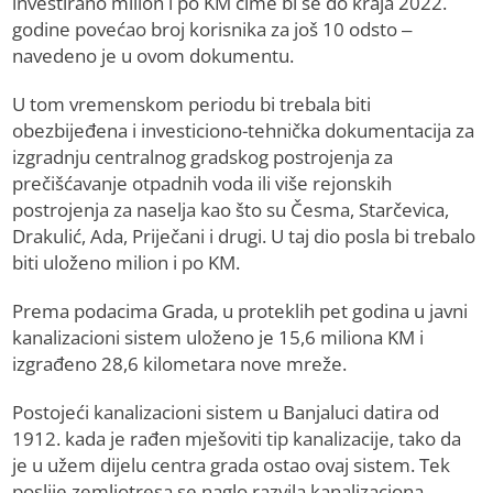
investirano milion i po KM čime bi se do kraja 2022.
godine povećao broj korisnika za još 10 odsto –
navedeno je u ovom dokumentu.
U tom vremenskom periodu bi trebala biti
obezbijeđena i investiciono-tehnička dokumentacija za
izgradnju centralnog gradskog postrojenja za
prečišćavanje otpadnih voda ili više rejonskih
postrojenja za naselja kao što su Česma, Starčevica,
Drakulić, Ada, Priječani i drugi. U taj dio posla bi trebalo
biti uloženo milion i po KM.
Prema podacima Grada, u proteklih pet godina u javni
kanalizacioni sistem uloženo je 15,6 miliona KM i
izgrađeno 28,6 kilometara nove mreže.
Postojeći kanalizacioni sistem u Banjaluci datira od
1912. kada je rađen mješoviti tip kanalizacije, tako da
je u užem dijelu centra grada ostao ovaj sistem. Tek
poslije zemljotresa se naglo razvila kanalizaciona