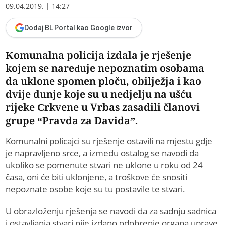
09.04.2019. | 14:27
Dodaj BL Portal kao Google izvor
Komunalna policija izdala je rješenje
kojem se naređuje nepoznatim osobama
da uklone spomen ploču, obilježja i kao
dvije dunje koje su u nedjelju na ušću
rijeke Crkvene u Vrbas zasadili članovi
grupe “Pravda za Davida”.
Komunalni policajci su rješenje ostavili na mjestu gdje
je napravljeno srce, a između ostalog se navodi da
ukoliko se pomenute stvari ne uklone u roku od 24
časa, oni će biti uklonjene, a troškove će snositi
nepoznate osobe koje su tu postavile te stvari.
U obrazloženju rješenja se navodi da za sadnju sadnica
i ostavljanja stvari nije izdano odobrenje organa uprave