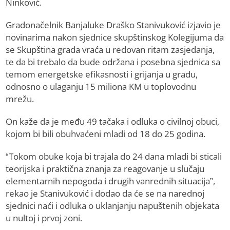
Ninković.
Gradonačelnik Banjaluke Draško Stanivuković izjavio je
novinarima nakon sjednice skupštinskog Kolegijuma da
se Skupština grada vraća u redovan ritam zasjedanja,
te da bi trebalo da bude održana i posebna sjednica sa
temom energetske efikasnosti i grijanja u gradu,
odnosno o ulaganju 15 miliona KM u toplovodnu
mrežu.
On kaže da je među 49 tačaka i odluka o civilnoj obuci,
kojom bi bili obuhvaćeni mladi od 18 do 25 godina.
“Tokom obuke koja bi trajala do 24 dana mladi bi sticali
teorijska i praktična znanja za reagovanje u slučaju
elementarnih nepogoda i drugih vanrednih situacija”,
rekao je Stanivuković i dodao da će se na narednoj
sjednici naći i odluka o uklanjanju napuštenih objekata
u nultoj i prvoj zoni.