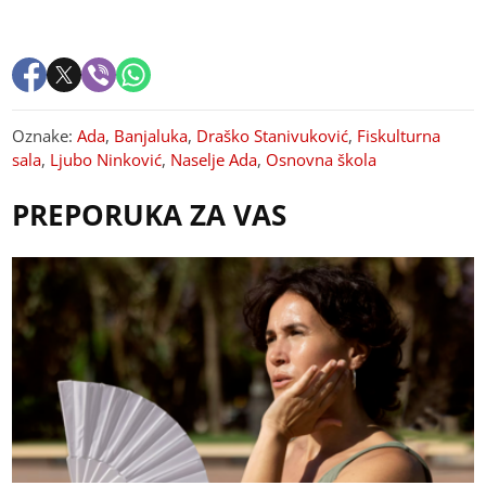
Oznake:
Ada
,
Banjaluka
,
Draško Stanivuković
,
Fiskulturna
sala
,
Ljubo Ninković
,
Naselje Ada
,
Osnovna škola
PREPORUKA ZA VAS