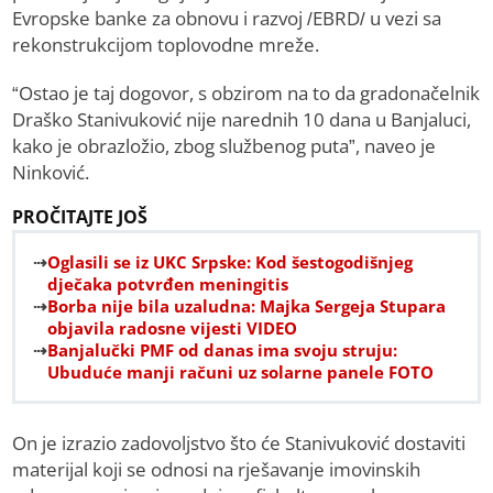
Evropske banke za obnovu i razvoj /EBRD/ u vezi sa
rekonstrukcijom toplovodne mreže.
“Ostao je taj dogovor, s obzirom na to da gradonačelnik
Draško Stanivuković nije narednih 10 dana u Banjaluci,
kako je obrazložio, zbog službenog puta”, naveo je
Ninković.
PROČITAJTE JOŠ
Oglasili se iz UKC Srpske: Kod šestogodišnjeg
dječaka potvrđen meningitis
Borba nije bila uzaludna: Majka Sergeja Stupara
objavila radosne vijesti VIDEO
Banjalučki PMF od danas ima svoju struju:
Ubuduće manji računi uz solarne panele FOTO
On je izrazio zadovoljstvo što će Stanivuković dostaviti
materijal koji se odnosi na rješavanje imovinskih