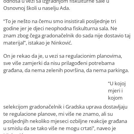
odnosa u vezi sa izgradnjom fiskulturne sale u
Osnovnoj školi u naselju Ada.
“To je nešto na čemu smo insistirali posljednje tri
godine jer je djeci neophodna fiskulturna sala. Ne
znam zbog čega gradonačelnik do sada nije dostavio taj
materijal”, istakao je Ninković.
On je rekao da je, u vezi sa regulacionim planovima,
sve više zamjerki da nisu prilagođeni potrebama
građana, da nema zelenih površina, da nema parkinga.
“U kojoj
mjeri i
kojom
selekcijom gradonačelnik i Gradska uprava dostavljaju
te regulacione planove, mi više ne znamo, ali su
posljednjih nekoliko mjeseci ozbiljne reakcije građana
u smislu da se tako više ne mogu crtati”, naveo je