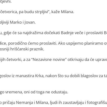
tjevni.
tvorica, pa budu strpljivi”, kaže Milana.
jiviji Marko i Jovan.
u, gdje će sa najdražima dočekati Badnje veče i proslaviti B
e, porodično ćemo proslaviti. Ako uspijemo planiramo oti
sniji hrišćanski praznik.
jih četvorki, a za “Nezavisne novine” otkrivaju da će uprav
oslov iz manastira Krka, nakon što su dobili blagoslov za t
go vremena, oni od toga ne odustaju.
pričaju Nemanja i Milana, ljudi ih zaustavljaju i fotografišu