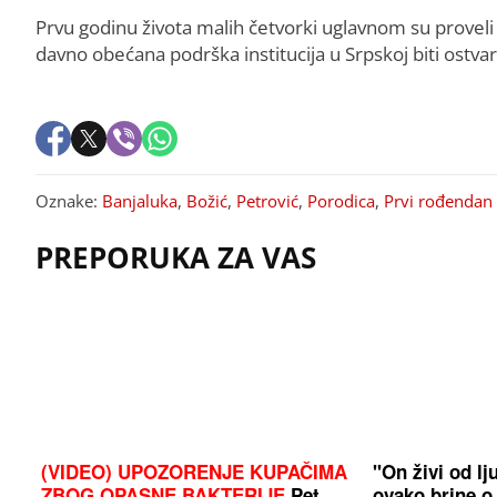
Prvu godinu života malih četvorki uglavnom su proveli u 
davno obećana podrška institucija u Srpskoj biti ostva
Oznake:
Banjaluka
,
Božić
,
Petrović
,
Porodica
,
Prvi rođendan
PREPORUKA ZA VAS
(VIDEO) UPOZORENJE KUPAČIMA
"On živi od l
ZBOG OPASNE BAKTERIJE
Pet
ovako brine o