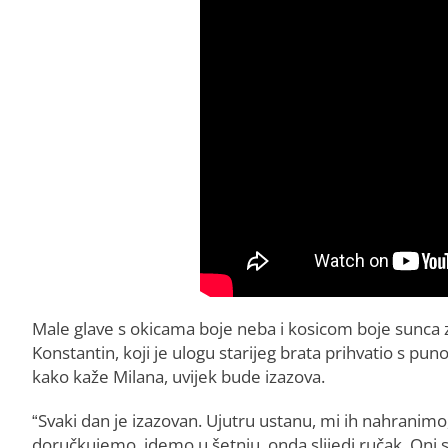
Male glave s okicama boje neba i kosicom boje sunca
Konstantin, koji je ulogu starijeg brata prihvatio s pun
kako kaže Milana, uvijek bude izazova.
“Svaki dan je izazovan. Ujutru ustanu, mi ih nahrani
doručkujemo, idemo u šetnju, onda slijedi ručak. Oni 