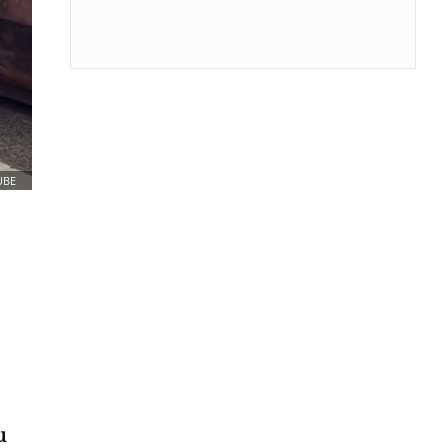
UBE
u