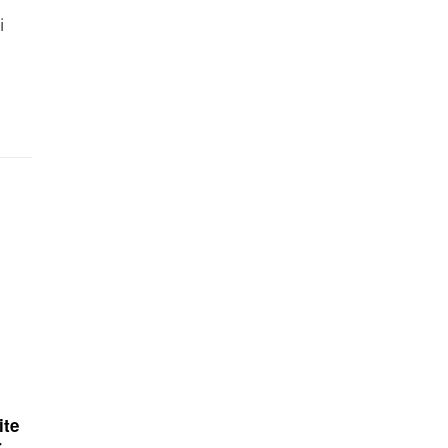
i
ite
r