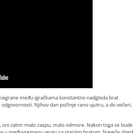
 zaigrane među igračkama konstantno nadgleda brat
o odgovornosti. Njihov dan počinje rano ujutru, a do večeri,
mo, oni zatim malo zaspu, malo odmore. Nakon toga se bude
se u međuvremenu igraju sa starijim bratom. Naveče slijed