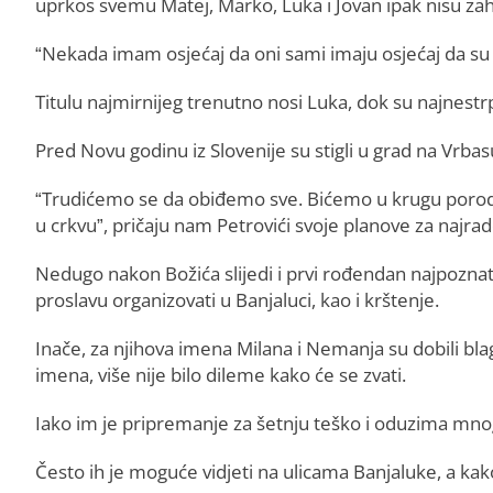
uprkos svemu Matej, Marko, Luka i Jovan ipak nisu zah
“Nekada imam osjećaj da oni sami imaju osjećaj da su če
Titulu najmirnijeg trenutno nosi Luka, dok su najnestrpl
Pred Novu godinu iz Slovenije su stigli u grad na Vrbas
“Trudićemo se da obiđemo sve. Bićemo u krugu porodic
u crkvu”, pričaju nam Petrovići svoje planove za najrado
Nedugo nakon Božića slijedi i prvi rođendan najpoznati
proslavu organizovati u Banjaluci, kao i krštenje.
Inače, za njihova imena Milana i Nemanja su dobili blag
imena, više nije bilo dileme kako će se zvati.
Iako im je pripremanje za šetnju teško i oduzima mno
Često ih je moguće vidjeti na ulicama Banjaluke, a kako 