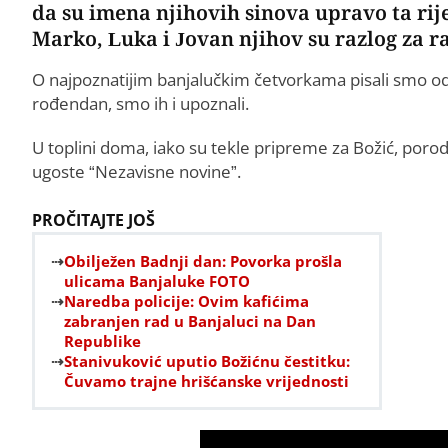
da su imena njihovih sinova upravo ta rije
Marko, Luka i Jovan njihov su razlog za r
O najpoznatijim banjalučkim četvorkama pisali smo od t
rođendan, smo ih i upoznali.
U toplini doma, iako su tekle pripreme za Božić, porodi
ugoste “Nezavisne novine”.
PROČITAJTE JOŠ
Obilježen Badnji dan: Povorka prošla
ulicama Banjaluke FOTO
Naredba policije: Ovim kafićima
zabranjen rad u Banjaluci na Dan
Republike
Stanivuković uputio Božićnu čestitku:
Čuvamo trajne hrišćanske vrijednosti