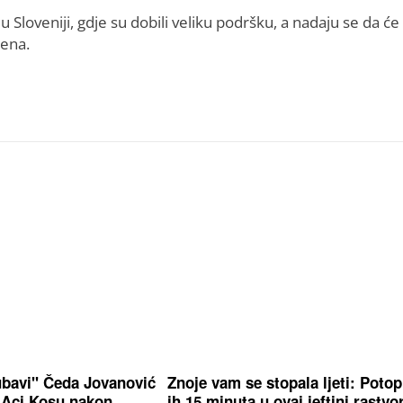
Sloveniji, gdje su dobili veliku podršku, a nadaju se da će 
rena.
jubavi" Čeda Jovanović
Znoje vam se stopala ljeti: Potop
 Aci Kosu nakon
ih 15 minuta u ovaj jeftini rastvo