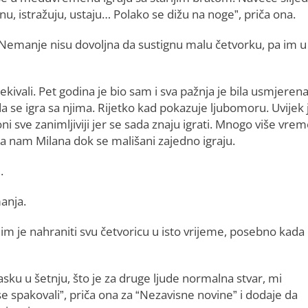
nu, istražuju, ustaju… Polako se dižu na noge”, priča ona.
i Nemanje nisu dovoljna da sustignu malu četvorku, pa im u
kivali. Pet godina je bio sam i sva pažnja je bila usmjeren
da se igra sa njima. Rijetko kad pokazuje ljubomoru. Uvijek 
 sve zanimljiviji jer se sada znaju igrati. Mnogo više vre
iča nam Milana dok se mališani zajedno igraju.
.
anja.
m je nahraniti svu četvoricu u isto vrijeme, posebno kada
lasku u šetnju, što je za druge ljude normalna stvar, mi
 spakovali”, priča ona za “Nezavisne novine” i dodaje da