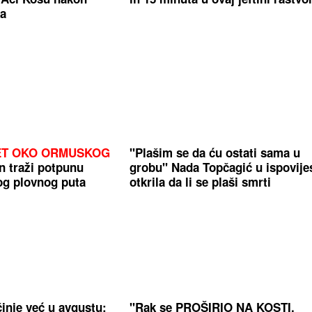
ka
ET OKO ORMUSKOG
"Plašim se da ću ostati sama u
n traži potpunu
grobu" Nada Topčagić u ispovijes
og plovnog puta
otkrila da li se plaši smrti
činje već u avgustu:
"Rak se PROŠIRIO NA KOSTI,