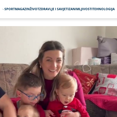
O
SPORT
MAGAZIN
ŽIVOT
ZDRAVLJE I SAVJETI
ZANIMLJIVOSTI
TEHNOLOGIJA