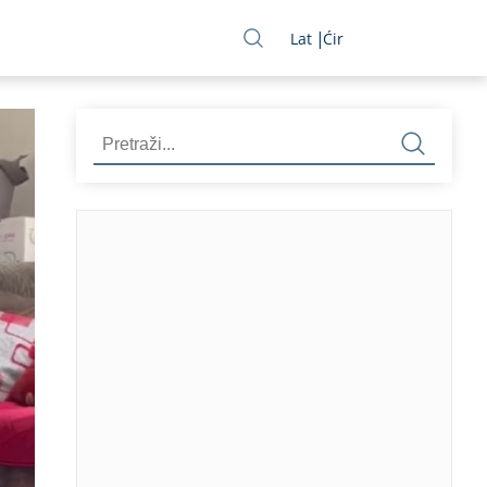
Lat
Ćir