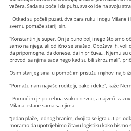
večera. Sada su počeli da pužu, svako ide na svoju stra
Otkad su počeli puzati, dva para ruku i nogu Milane 
svemu pomaže stariji sin.
“Konstantin je super. On je puno bolji nego što smo oče
samo na njega, ali odlično se snašao. Obožava ih, voli 
da pripomogne, da donese, da ih pričuva… Njemu su oni
provodi sa njima sada nego kad su bili skroz mali”, pr
Osim starijeg sina, u pomoć im pristižu i njihovi najbliži
“Pomažu nam najviše roditelji, bake i deke”, kaže Nem
Pomoć im je potrebna svakodnevno, a najveći izazov i
Milana ostane sama sa njima.
“Jedan plače, jednog hranim, dvojica se igraju. I pri od
moramo da upotrijebimo čitavu logistiku kako bismo se