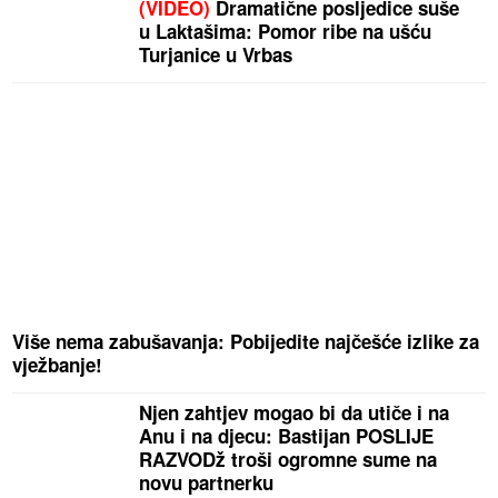
(VIDEO)
Dramatične posljedice suše
u Laktašima: Pomor ribe na ušću
Turjanice u Vrbas
Više nema zabušavanja: Pobijedite najčešće izlike za
vježbanje!
Njen zahtjev mogao bi da utiče i na
Anu i na djecu: Bastijan POSLIJE
RAZVODž troši ogromne sume na
novu partnerku