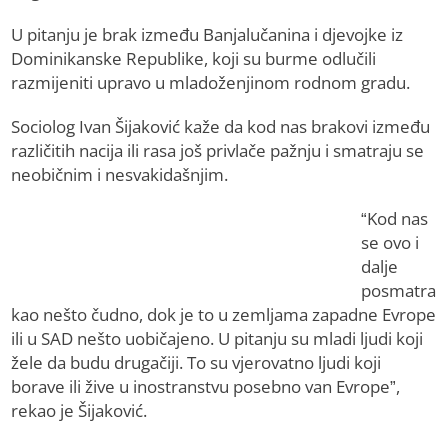
U pitanju je brak između Banjalučanina i djevojke iz
Dominikanske Republike, koji su burme odlučili
razmijeniti upravo u mladoženjinom rodnom gradu.
Sociolog Ivan Šijaković kaže da kod nas brakovi između
različitih nacija ili rasa još privlače pažnju i smatraju se
neobičnim i nesvakidašnjim.
“Kod nas
se ovo i
dalje
posmatra
kao nešto čudno, dok je to u zemljama zapadne Evrope
ili u SAD nešto uobičajeno. U pitanju su mladi ljudi koji
žele da budu drugačiji. To su vjerovatno ljudi koji
borave ili žive u inostranstvu posebno van Evrope”,
rekao je Šijaković.