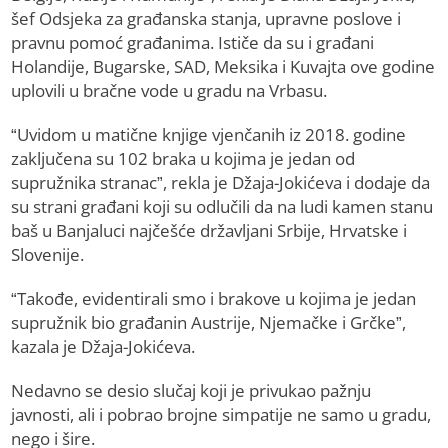
šef Odsjeka za građanska stanja, upravne poslove i
pravnu pomoć građanima. Ističe da su i građani
Holandije, Bugarske, SAD, Meksika i Kuvajta ove godine
uplovili u bračne vode u gradu na Vrbasu.
“Uvidom u matične knjige vjenčanih iz 2018. godine
zaključena su 102 braka u kojima je jedan od
supružnika stranac”, rekla je Džaja-Jokićeva i dodaje da
su strani građani koji su odlučili da na ludi kamen stanu
baš u Banjaluci najčešće državljani Srbije, Hrvatske i
Slovenije.
“Takođe, evidentirali smo i brakove u kojima je jedan
supružnik bio građanin Austrije, Njemačke i Grčke”,
kazala je Džaja-Jokićeva.
Nedavno se desio slučaj koji je privukao pažnju
javnosti, ali i pobrao brojne simpatije ne samo u gradu,
nego i šire.