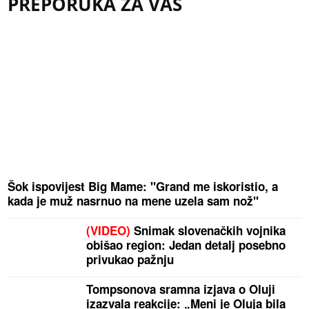
PREPORUKA ZA VAS
Šok ispovijest Big Mame: "Grand me iskoristio, a
kada je muž nasrnuo na mene uzela sam nož"
(VIDEO)
Snimak slovenačkih vojnika
obišao region: Jedan detalj posebno
privukao pažnju
Tompsonova sramna izjava o Oluji
izazvala reakcije: „Meni je Oluja bila