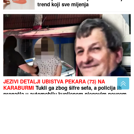
trend koji sve mijenja
JEZIVI DETALJI UBISTVA PEKARA (73) NA
KARABURMI
Tukli ga zbog šifre sefa, a policija ih
pronašla u automobilu kupljenom njegovim novcem
BANJALUČANI POSLALI
UPOZORENJE U
Pilanskoj ulici
trotoar zarobili automobili
VELIKO OLAKŠANJE ZA RODITELJE