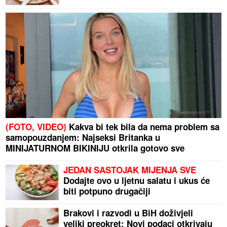
(FOTO, VIDEO)
Kakva bi tek bila da nema problem sa
samopouzdanjem: Najseksi Britanka u
MINIJATURNOM BIKINIJU otkrila gotovo sve
JEDAN SASTOJAK MIJENJA SVE
Dodajte ovo u ljetnu salatu i ukus će
biti potpuno drugačiji
Brakovi i razvodi u BiH doživjeli
veliki preokret: Novi podaci otkrivaju