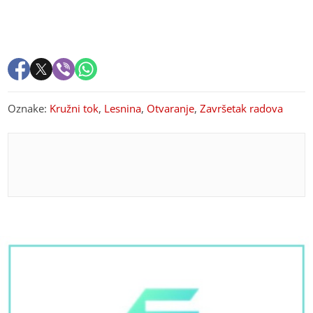
Oznake:
Kružni tok
,
Lesnina
,
Otvaranje
,
Završetak radova
PREPORUKA ZA VAS