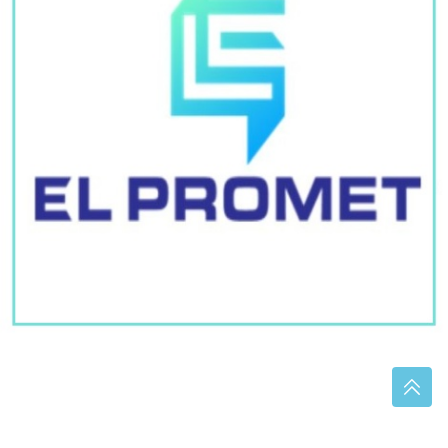
(FOTO)
Akcija "Trasa" na području Banjaluke,
Prnjavora i Dervente: Uhapšene 3 osobe, pronađena
veća količina ORUŽJA
(FOTO)
Pune ulice i mirisi domaće
kuhinje: Stanivuković iz Kotor Varoša
poslao poruku o očuvanju tradicije
Izbegavajte ove 3 namirnice tokom
velikih vrućina