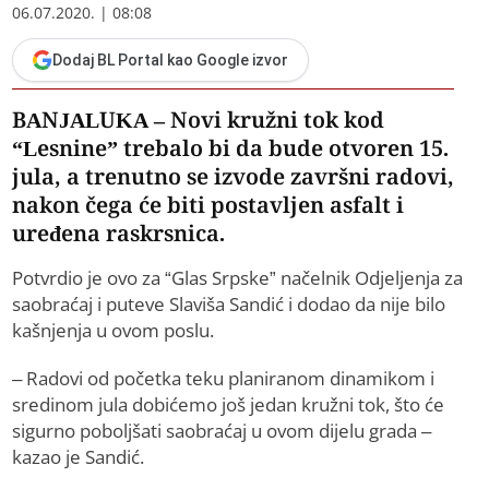
06.07.2020. | 08:08
Dodaj BL Portal kao Google izvor
BANJALUKA – Novi kružni tok kod
“Lesnine” trebalo bi da bude otvoren 15.
jula, a trenutno se izvode završni radovi,
nakon čega će biti postavljen asfalt i
uređena raskrsnica.
Potvrdio je ovo za “Glas Srpske” načelnik Odjeljenja za
saobraćaj i puteve Slaviša Sandić i dodao da nije bilo
kašnjenja u ovom poslu.
– Radovi od početka teku planiranom dinamikom i
sredinom jula dobićemo još jedan kružni tok, što će
sigurno poboljšati saobraćaj u ovom dijelu grada –
kazao je Sandić.