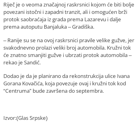
Riječ je o veoma značajnoj raskrsnici kojom će biti bolje
povezani istočni i zapadni tranzit, ali i omogućen brži
protok saobraćaja iz grada prema Lazarevu i dalje
prema autoputu Banjaluka – Gradiška.
– Ranije su se na ovoj raskrsnici pravile velike gužve, jer
svakodnevno prolazi veliki broj automobila. Kružni tok
će znatno smanjiti gužve i ubrzati protok automobila –
rekao je Sandić.
Dodao je da je planirano da rekonstrukcija ulice Ivana
Gorana Kovačića, koja povezuje ovaj i kružni tok kod
“Centruma” bude završena do septembra.
Izvor:(Glas Srpske)