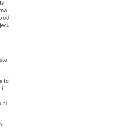
ta
ima
o od
djecu
 što
a to
 i
 ni
o-