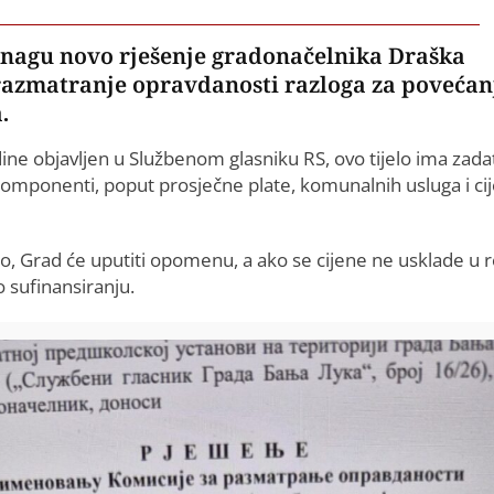
snagu novo rješenje gradonačelnika Draška
razmatranje opravdanosti razloga za povećan
.
e objavljen u Službenom glasniku RS, ovo tijelo ima zada
komponenti, poput prosječne plate, komunalnih usluga i ci
o, Grad će uputiti opomenu, a ako se cijene ne usklade u 
 sufinansiranju.