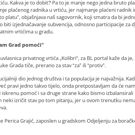
iću. Kakva je to dobit? Pa to je manje nego jedna bruto pla
je plaćenog radnika u vrtiću, jer najmanje plaćeni radnik 
o platu”, objašnjava naš sagovornik, koji smatra da bi jedn
o biti izjednačavanje subvencija, odnosno participacije za 
vatnim vrtićima u gradu.
nam Grad pomoći”
suvlasnica privatnog vrtića „Kolibri“, za BL portal kaže da je,
ke Grada tiče, prerano za stav “za” ili “protiv”.
cijalniji dio jednog društva i ta populacija je najvažnija. Kad
eć pravi jedno takvo tijelo, onda pretpostavljam da će nam
 iskrenu pomoć i sa druge strane kako bismo izbalansirali
 neki izričit stav po tom pitanju, jer u ovom trenutku nema
eva.
e Perica Grajić, zaposlen u gradskom Odjeljenju za boračk