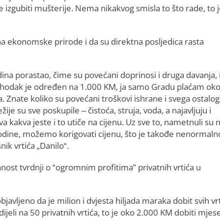
će izgubiti mušterije. Nema nikakvog smisla to što rade, to 
ena ekonomske prirode i da su direktna posljedica rasta
ina porastao, čime su povećani doprinosi i druga davanja, 
dohodak je određen na 1.000 KM, ja samo Gradu plaćam ok
 Znate koliko su povećani troškovi ishrane i svega ostalog
je su sve poskupile – čistoća, struja, voda, a najavljuju i
kva kakva jeste i to utiče na cijenu. Uz sve to, nametnuli su
dine, možemo korigovati cijenu, što je takođe nenormalno
ik vrtića „Danilo“.
ost tvrdnji o “ogromnim profitima” privatnih vrtića u
javljeno da je milion i dvjesta hiljada maraka dobit svih vrt
ijeli na 50 privatnih vrtića, to je oko 2.000 KM dobiti mje