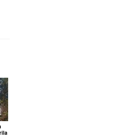
a
ila