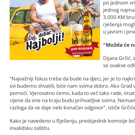
po jednom vrt
jednog najman
3.000 KM brut
rješenja mogl
u javnim i pri
“Možda će 
Dijana Grčić, 
se ovakve odlu
“Najvažniji fokus treba da bude na djeci, jer je to najkru
svi budemo shvatili, biće nam svima dobro. Ako Grad v
pomoći. Vjerovatno ćemo, kada to već tako rade, imati
cijene da one na kraju budu prihvatljive svima. Nemam
razloga da se daje neki konačan odgovor”, ističe Grčić
Kako je navedeno u Rješenju, predsjednik komisije bić
invalidsku zaštitu.