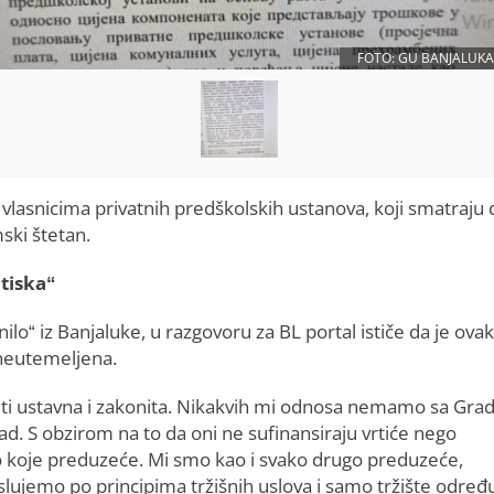
FOTO: GU BANJALUKA
 vlasnicima privatnih predškolskih ustanova, koji smatraju 
ski štetan.
tiska“
lo“ iz Banjaluke, u razgovoru za BL portal ističe da je ova
neutemeljena.
biti ustavna i zakonita. Nikakvih mi odnosa nemamo sa Gra
ad. S obzirom na to da oni ne sufinansiraju vrtiće nego
bilo koje preduzeće. Mi smo kao i svako drugo preduzeće,
ujemo po principima tržišnih uslova i samo tržište određ