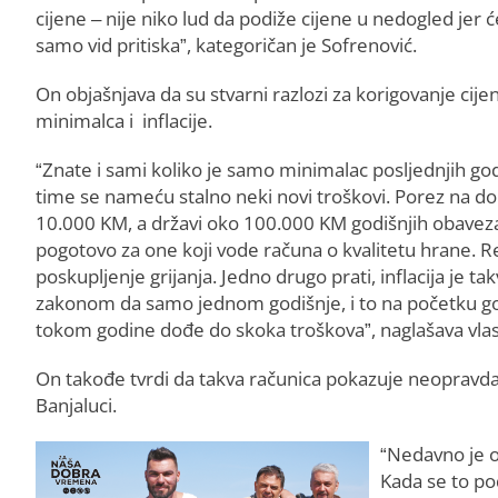
cijene – nije niko lud da podiže cijene u nedogled jer 
samo vid pritiska”, kategoričan je Sofrenović.
On objašnjava da su stvarni razlozi za korigovanje cij
minimalca i inflacije.
“Znate i sami koliko je samo minimalac posljednjih god
time se nameću stalno neki novi troškovi. Porez na 
10.000 KM, a državi oko 100.000 KM godišnjih obaveza.
pogotovo za one koji vode računa o kvalitetu hrane. Reži
poskupljenje grijanja. Jedno drugo prati, inflacija je ta
zakonom da samo jednom godišnje, i to na početku go
tokom godine dođe do skoka troškova”, naglašava vlasn
On takođe tvrdi da takva računica pokazuje neopravdan
Banjaluci.
“Nedavno je ob
Kada se to pod