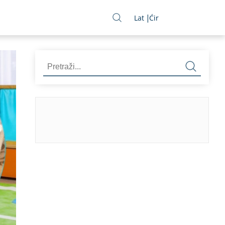
Lat
Ćir