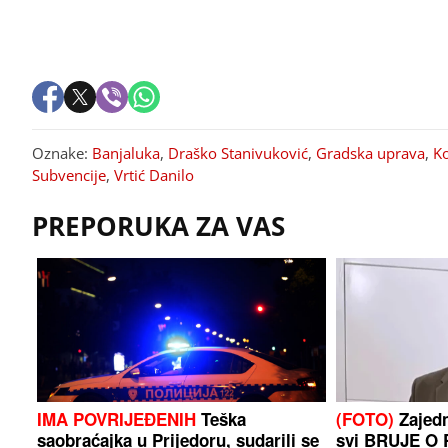
Oznake:
Banjaluka
,
Draško Stanivuković
,
Gradska uprava
,
Ko
Subvencije
,
Vrtić Danilo
PREPORUKA ZA VAS
IMA POVRIJEĐENIH
Teška
(FOTO)
Zajedn
saobraćajka u Prijedoru, sudarili se
svi BRUJE O 