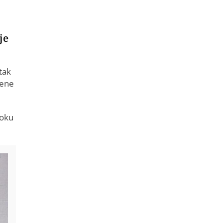
je
tak
jene
roku