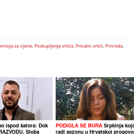
misija za cijene
,
Poskupljenje vrtića
,
Privatni vrtići
,
Privreda
,
o ispod šatora: Dok
PODIGLA SE BURA
Srpkinja koj
RAZVODU, Sloba
radi sezonu u Hrvatskoj progovor