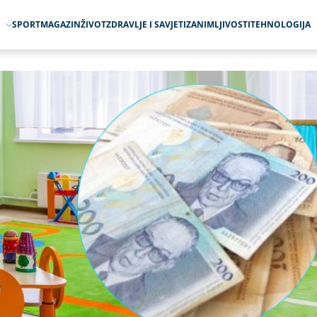
O
SPORT
MAGAZIN
ŽIVOT
ZDRAVLJE I SAVJETI
ZANIMLJIVOSTI
TEHNOLOGIJA