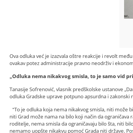
Ova odluka već je izazvala oštre reakcije i revolt među
ovakav potez administracije pravno neodrživ i ekonom
„Odluka nema nikakvog smisla, to je samo vid pri
Tanasije Sofrenović, vlasnik predškolske ustanove „Dani
odluka Gradske uprave potpuno apsurdna i zakonski 
“To je odluka koja nema nikakvog smisla, niti može 
niti Grad može nama na bilo koji način da ograničava r
roditelje, nema smisla da ograničavaju bilo šta, niti 
nemamo uopšte nikakvu pomoć Grada niti države. Posl