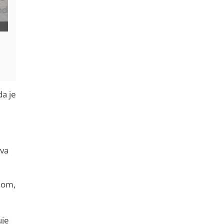
da je
kva
dom,
uje