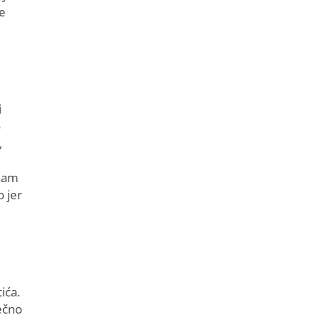
je
i
o
,
 nam
 jer
ića.
sečno