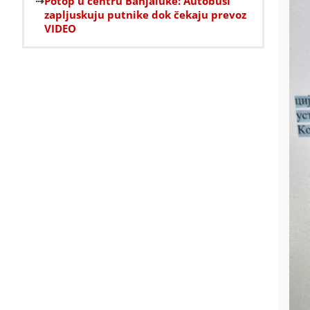
Potop u centru Banjaluke: Autobusi
zapljuskuju putnike dok čekaju prevoz
VIDEO