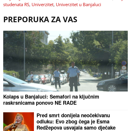
studenata RS
,
Univerzitet
,
Univerzitet u Banjaluci
PREPORUKA ZA VAS
Kolaps u Banjaluci: Semafori na ključnim
raskrsnicama ponovo NE RADE
Pred smrt donijela neočekivanu
odluku: Evo zbog čega je Esma
Redžepova usvajala samo dječake