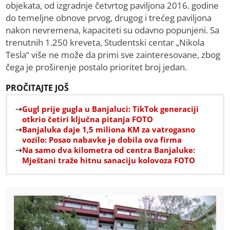
objekata, od izgradnje četvrtog paviljona 2016. godine
do temeljne obnove prvog, drugog i trećeg paviljona
nakon nevremena, kapaciteti su odavno popunjeni. Sa
trenutnih 1.250 kreveta, Studentski centar „Nikola
Tesla“ više ne može da primi sve zainteresovane, zbog
čega je proširenje postalo prioritet broj jedan.
PROČITAJTE JOŠ
Gugl prije gugla u Banjaluci: TikTok generaciji
otkrio četiri ključna pitanja FOTO
Banjaluka daje 1,5 miliona KM za vatrogasno
vozilo: Posao nabavke je dobila ova firma
Na samo dva kilometra od centra Banjaluke:
Mještani traže hitnu sanaciju kolovoza FOTO