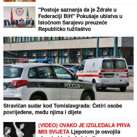
"Postoje saznanja da je Ždrale u
Federaciji BiH" Pokušaje ubistva u
Istočnom Sarajevu preuzeće
Republičko tužilaštvo
Stravičan sudar kod Tomislavgrada: Četiri osobe
povrijeđene, među njima i dijete
(VIDEO) OVAKO JE IZGLEDALA PRVA
MIS SVIJETA
Ljepotom je osvojila