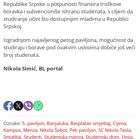
Republike Srpske u potpunosti finansira troškove
boravka i subvencioniše ishranu studenata, s ciljem da
studiranje učini što dostupnijim mladima u Republici
Srpskoj.
Izgradnjom najavljenog petog paviljona, mogućnost da
studiraju i borave pod ovakvim uslovima dobiće još veći
broj studenata.
Nikola Simić, BL portal
Oznake:
5. paviljon
,
Banjaluka
,
Besplatan smještaj
,
Cijena
,
Kampus
,
Menza
,
Nikola Šobot
,
Peti paviljon
,
SC Nikola Tesla
,
Smještaj
,
Studenti
,
Studentska menza
,
Studentski dom
,
Unija