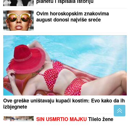
planetu i ispisala istoriju
Ovim horoskopskim znakovima
august donosi najviše sreće
Ove greške uništavaju kupaći kostim: Evo kako da ih
izbjegnete
SIN USMRTIO MAJKU
Tijelo žene
pronađeno u stanu, policija blokirala