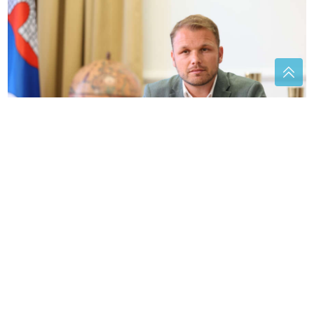
POBJEDNIK DANA
Draško Stanivuković
Estradna prijateljstva koja su postala
predmet glasina: Haris i Željko na
meti nagađanja
Ova 3 horoskopska znaka najveći su
srcolomci: Lako osvoje pažnju, ali
teško ih je zadržati