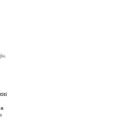
ju,
iti
ca
se