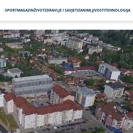
O
SPORT
MAGAZIN
ŽIVOT
ZDRAVLJE I SAVJETI
ZANIMLJIVOSTI
TEHNOLOGIJA