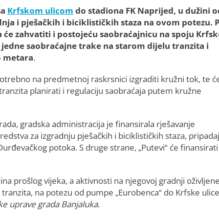
sa
Krfskom ulicom
do stadiona FK Naprijed, u dužini o
ja i pješačkih i biciklističkih staza na ovom potezu. 
će zahvatiti i postojeću saobraćajnicu na spoju Krfsk
jedne saobraćajne trake na starom dijelu tranzita i
85 metara
.
otrebno na predmetnoj raskrsnici izgraditi kružni tok, te ć
ranzita planirati i regulaciju saobraćaja putem kružne
da, gradska administracija je finansirala rješavanje
edstva za izgradnju pješačkih i biciklističkih staza, pripada
e Đurđevačkog potoka. S druge strane, „Putevi“ će finansirati
na prošlog vijeka, a aktivnosti na njegovoj gradnji oživljen
g tranzita, na potezu od pumpe „Eurobenca“ do Krfske ulice
ske uprave grada Banjaluka
.