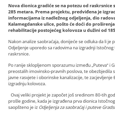
Nova dionica gradiće se na potezu od raskrsnice 
285 metara. Prema projektu, predviđena je izgradn
informacijama iz nadležnog odjeljenja, dio radova 
Kalamegdanske ulice, pošto će doći do proširenja 
rehabilitacije postojećeg kolovoza u dužini od 1
Nakon analize saobraćaja, donijeće se odluka da li je p
Odjeljenje uporedo sa radovima na izgradnji Istočnog t
raskrsnice.
Po ranije sklopljenom sporazumu između „Puteva“ i Gra
preostalih imovinsko-pravnih poslova, te obezbjedila sr
javne rasvjete i oborinske kanalizacije, te zacjevljenj
izgradnju kolovoza.
Ovaj veliki projekt je započet još sredinom 80-tih godi
prošle godine, kada je izgrađena prva dionica Istočno
saopšteno je iz
Odjeljenja za saobraćaj i puteve Grad