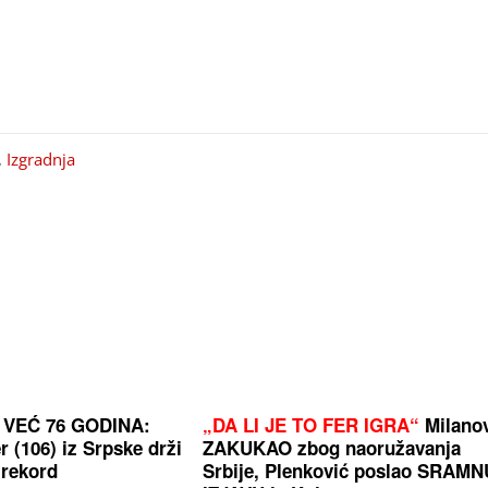
,
Izgradnja
a VEĆ 76 GODINA:
„DA LI JE TO FER IGRA“
Milano
 (106) iz Srpske drži
ZAKUKAO zbog naoružavanja
 rekord
Srbije, Plenković poslao SRAMN