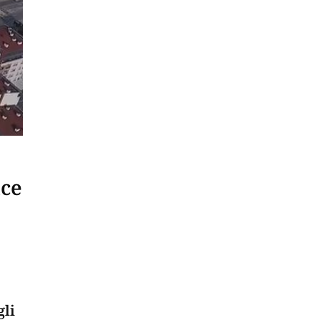
ice
gli