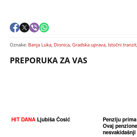
Oznake:
Banja Luka
,
Dionica
,
Gradska uprava
,
Istočni tranzit
PREPORUKA ZA VAS
HIT DANA
Ljubiša Ćosić
Penziju prim
Ovaj penzioner
nesvakidašnji