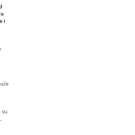
d
Po
e i
e
juće
e su
,