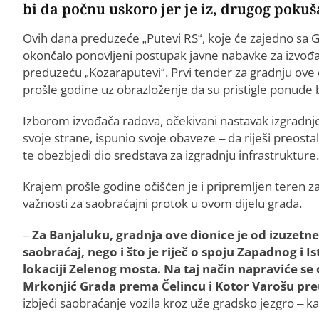
bi da počnu uskoro jer je iz, drugog pokuš
Ovih dana preduzeće „Putevi RS“, koje će zajedno sa G
okončalo ponovljeni postupak javne nabavke za izvođač
preduzeću „Kozaraputevi“. Prvi tender za gradnju ove di
prošle godine uz obrazloženje da su pristigle ponude b
Izborom izvođača radova, očekivani nastavak izgradnje 
svoje strane, ispunio svoje obaveze – da riješi preos
te obezbjedi dio sredstava za izgradnju infrastrukture.
Krajem prošle godine očišćen je i pripremljen teren za
važnosti za saobraćajni protok u ovom dijelu grada.
–
Za Banjaluku, gradnja ove dionice je od izuzetne
saobraćaj, nego i što je riječ o spoju Zapadnog i 
lokaciji Zelenog mosta. Na taj način napraviće se
Mrkonjić Grada prema Čelincu i Kotor Varošu pr
izbjeći saobraćanje vozila kroz uže gradsko jezgro – ka