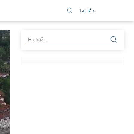
Lat
Ćir