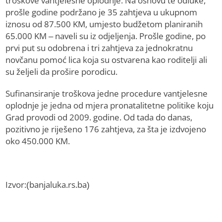
troškove vantjelesne oplodnje. Na osnovu te odluke,
prošle godine podržano je 35 zahtjeva u ukupnom
iznosu od 87.500 KM, umjesto budžetom planiranih
65.000 KM – naveli su iz odjeljenja. Prošle godine, po
prvi put su odobrena i tri zahtjeva za jednokratnu
novčanu pomoć lica koja su ostvarena kao roditelji ali
su željeli da prošire porodicu.
Sufinansiranje troškova jedne procedure vantjelesne
oplodnje je jedna od mjera pronatalitetne politike koju
Grad provodi od 2009. godine. Od tada do danas,
pozitivno je riješeno 176 zahtjeva, za šta je izdvojeno
oko 450.000 KM.
Izvor:(banjaluka.rs.ba)