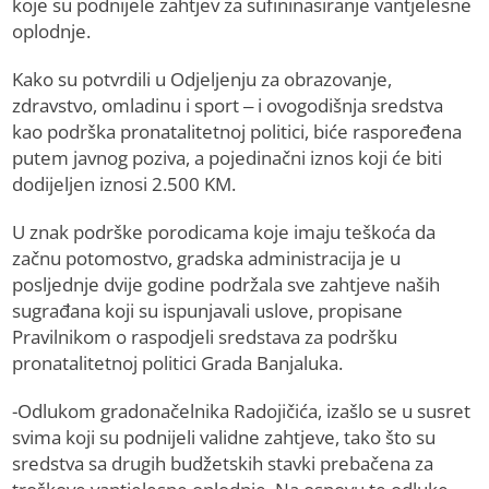
koje su podnijele zahtjev za sufininasiranje vantjelesne
oplodnje.
Kako su potvrdili u Odjeljenju za obrazovanje,
zdravstvo, omladinu i sport – i ovogodišnja sredstva
kao podrška pronatalitetnoj politici, biće raspoređena
putem javnog poziva, a pojedinačni iznos koji će biti
dodijeljen iznosi 2.500 KM.
U znak podrške porodicama koje imaju teškoća da
začnu potomostvo, gradska administracija je u
posljednje dvije godine podržala sve zahtjeve naših
sugrađana koji su ispunjavali uslove, propisane
Pravilnikom o raspodjeli sredstava za podršku
pronatalitetnoj politici Grada Banjaluka.
-Odlukom gradonačelnika Radojičića, izašlo se u susret
svima koji su podnijeli validne zahtjeve, tako što su
sredstva sa drugih budžetskih stavki prebačena za