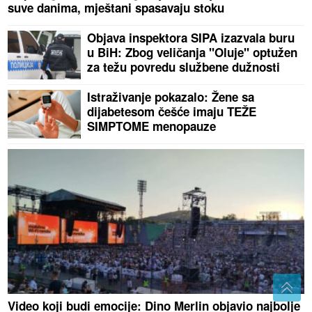
suve danima, mještani spasavaju stoku
Objava inspektora SIPA izazvala buru
u BiH: Zbog veličanja "Oluje" optužen
za težu povredu službene dužnosti
Istraživanje pokazalo: Žene sa
dijabetesom češće imaju TEŽE
SIMPTOME menopauze
Video koji budi emocije: Dino Merlin objavio najbolje