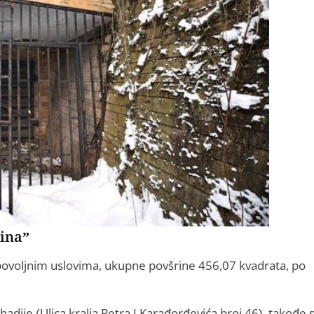
ćina”
povoljnim uslovima, ukupne povšrine 456,07 kvadrata, po
hadije (Ulica kralja Petra I Karađorđevića broj 46), takođe 