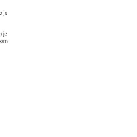
o je
n je
ovom