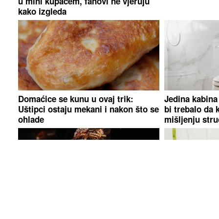
u mini kupaćem, fanovi ne vjeruju
kako izgleda
Domaćice se kunu u ovaj trik:
Jedina kabina
Uštipci ostaju mekani i nakon što se
bi trebalo da 
ohlade
mišljenju str
"Plašim se da ću ostati sama u
Karić: Kad poj
grobu" Nada Topčagić u ispovijesti
paradajz, dinj