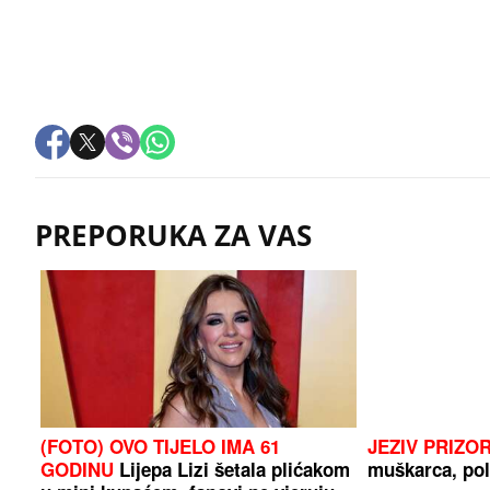
PREPORUKA ZA VAS
(FOTO) OVO TIJELO IMA 61
JEZIV PRIZO
GODINU
Lijepa Lizi šetala plićakom
muškarca, pol