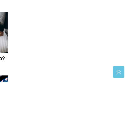
no?
A