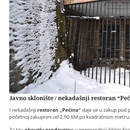
Javno sklonište / nekadašnji restoran “Pe
I nekadašnji
restoran „Pećina“
daje se u zakup pod 
početnoj zakupnini od 2,90 KM po kvadratnom metru.
Za tzv.
okruglu prodavnicu
u neposrednoj blizini Fer