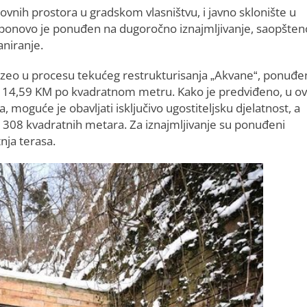
lovnih prostora u gradskom vlasništvu, i javno sklonište u
 ponovo je ponuđen na dugoročno iznajmljivanje, saopšten
aniranje.
euzeo u procesu tekućeg restrukturisanja „Akvane“, ponuđe
od 14,59 KM po kvadratnom metru. Kako je predviđeno, u 
 moguće je obavljati isključivo ugostiteljsku djelatnost, a
i 308 kvadratnih metara. Za iznajmljivanje su ponuđeni
nja terasa.