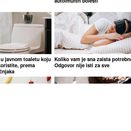
autoimunih bolesti
 u javnom toaletu koju
Koliko vam je sna zaista potreb
koristite, prema
Odgovor nije isti za sve
učnjaka
edete krastavac ili
(FOTO) STATISTIKA, NAŠA DIK
u, nektarinu, lubenicu
Cijene hrane u padu, inflacija