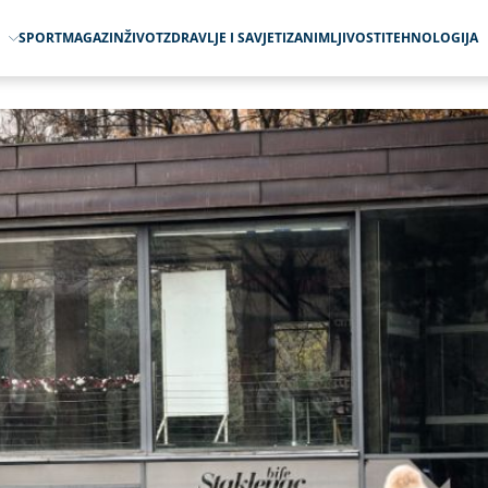
O
SPORT
MAGAZIN
ŽIVOT
ZDRAVLJE I SAVJETI
ZANIMLJIVOSTI
TEHNOLOGIJA