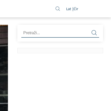
Lat
Ćir