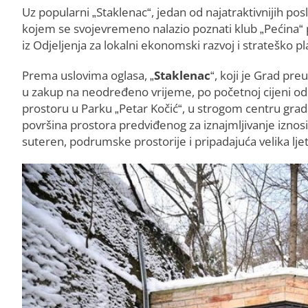
Uz popularni „Staklenac“, jedan od najatraktivnijih pos
kojem se svojevremeno nalazio poznati klub „Pećina“
iz Odjeljenja za lokalni ekonomski razvoj i strateško pl
Prema uslovima oglasa, „
Staklenac
“, koji je Grad pr
u zakup na neodređeno vrijeme, po početnoj cijeni 
prostoru u Parku „Petar Kočić“, u strogom centru grada,
površina prostora predviđenog za iznajmljivanje iznos
suteren, podrumske prostorije i pripadajuća velika ljet