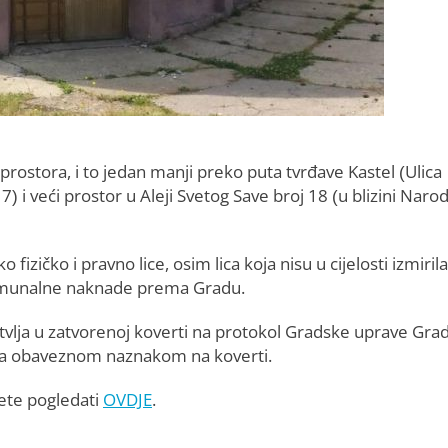
rostora, i to jedan manji preko puta tvrđave Kastel (Ulica
) i veći prostor u Aleji Svetog Save broj 18 (u blizini Naro
fizičko i pravno lice, osim lica koja nisu u cijelosti izmirila
omunalne naknade prema Gradu.
vlja u zatvorenoj koverti na protokol Gradske uprave Gra
, sa obaveznom naznakom na koverti.
žete pogledati
OVDJE
.