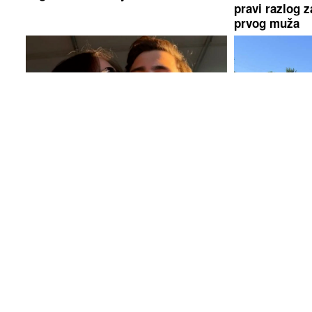
pravi razlog z
prvog muža
Sin Emine Jahović i Mustafe
ČEKA IH 4. 
Sandala napunio 18 godina
Bolesnog rudar
ode kući, Mem
jamu Raspoto