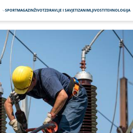
O
SPORT
MAGAZIN
ŽIVOT
ZDRAVLJE I SAVJETI
ZANIMLJIVOSTI
TEHNOLOGIJA