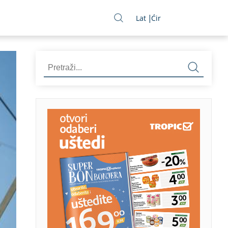
Lat
Ćir