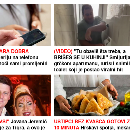
TARA DOBRA
(VIDEO)
"Tu obaviš šta treba, a
eriju na telefonu
BRIŠEŠ SE U KUHINJI" Smijurija
oći sami promijeniti
grčkom apartmanu, turisti snimil
toalet koji je postao viralni hit
VŠI"
Jovana Jeremić
UŠTIPCI BEZ KVASCA GOTOVI 
e za Tigra, a ovo je
10 MINUTA
Hrskavi spolja, meka