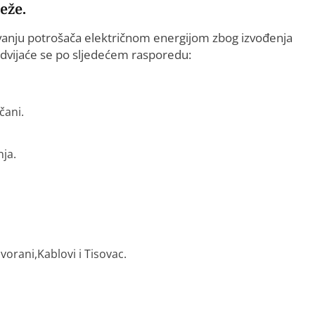
eže.
vanju potrošača električnom energijom zbog izvođenja
dvijaće se po sljedećem rasporedu:
čani.
nja.
vorani,Kablovi i Tisovac.