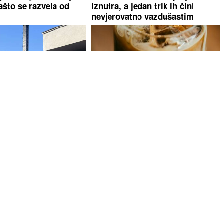
ašto se razvela od
iznutra, a jedan trik ih čini
nevjerovatno vazdušastim
NOĆ POD ZEMLJOM
Ledena kafa može biti osvježenje
a jedva ubijedili da
ali nije uvijek najbolji izbor
čić se odmah vratio u
čje