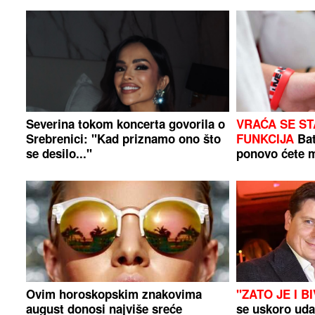
Severina tokom koncerta govorila o
VRAĆA SE S
Srebrenici: "Kad priznamo ono što
FUNKCIJA
Bat
se desilo..."
ponovo ćete m
Ovim horoskopskim znakovima
"ZATO JE I BI
august donosi najviše sreće
se uskoro udaj