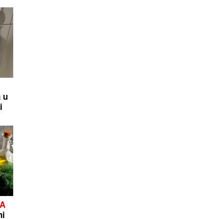
 u
i
ZA
ni