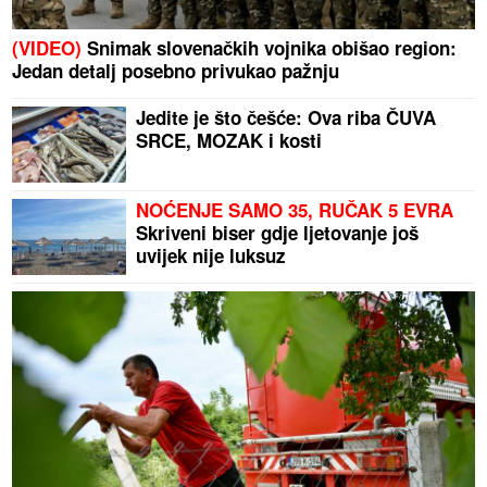
(VIDEO)
Snimak slovenačkih vojnika obišao region:
Jedan detalj posebno privukao pažnju
Jedite je što češće: Ova riba ČUVA
SRCE, MOZAK i kosti
NOĆENJE SAMO 35, RUČAK 5 EVRA
Skriveni biser gdje ljetovanje još
uvijek nije luksuz