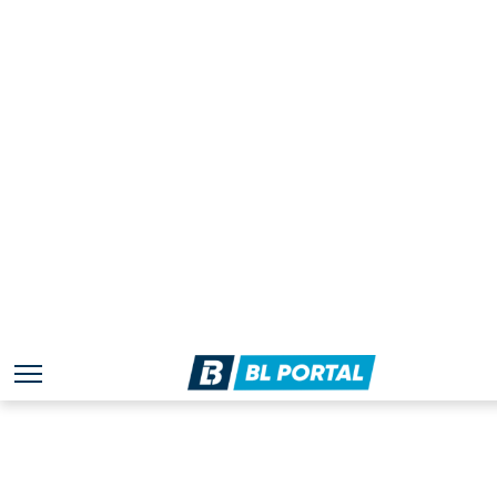
DIJELOVI ULICA: Skendera Kulenovića i Jovane Milošević.
U vremenu od 11:30 do 14:00 časova
DIO NASELjA: Debeljaci.
U vremenu od 09:00 do 14:00 časova
DIJELOVI ULICA: Put banjalučkog odreda i Podgrmečka.
DIJELOVI NASELjA: Motike i Bukvalek.
Kako nam je iz Elektrokrajine saopšteno, u slučaju loših
vremenskih uslova radovi će biti odgođeni.
https://www.facebook.com/portalBL/posts/1015619037
(BL PORTAL)