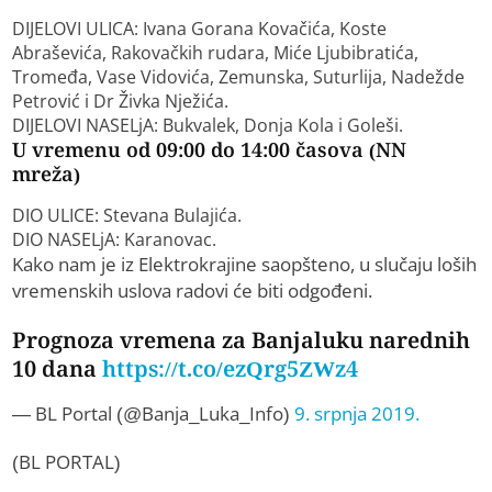
DIJELOVI ULICA: Ivana Gorana Kovačića, Koste
Abraševića, Rakovačkih rudara, Miće Ljubibratića,
Tromeđa, Vase Vidovića, Zemunska, Suturlija, Nadežde
Petrović i Dr Živka Nježića.
DIJELOVI NASELjA: Bukvalek, Donja Kola i Goleši.
U vremenu od 09:00 do 14:00 časova (NN
mreža)
DIO ULICE: Stevana Bulajića.
DIO NASELjA: Karanovac.
Kako nam je iz Elektrokrajine saopšteno, u slučaju loših
vremenskih uslova radovi će biti odgođeni.
Prognoza vremena za Banjaluku narednih
10 dana
https://t.co/ezQrg5ZWz4
— BL Portal (@Banja_Luka_Info)
9. srpnja 2019.
(BL PORTAL)