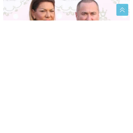
"VARAO ME JE, ALI ŽENA OSJETI DA LI JE TO BILO
IZ LJUBAVI"
Đanijeva supruga iskreno o braku sa
folkerom
(VIDEO)
Jeziv prizor iz dječje sobe:
Vladica izvadio OGROMNO
GNIJEZDO STRŠLJENOVA puno larvi
Ovo su ključni nutrijenti za jače
zglobove i očuvanje hrskavice:
Uvrstite ih u ishranu