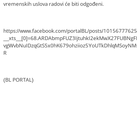
vremenskih uslova radovi će biti odgođeni.
https://www.facebook.com/portalBL/posts/1015677762
__xts__[0]=68.ARDAbmpFUZ3IjtuhkI2ekMwX27FUBNg
vgWvbNuIDzqGtS5x0hK679ohziioz5YoUTkDhlqMSoyNM
R
(BL PORTAL)