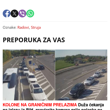
Oznake:
Radovi
,
Struja
PREPORUKA ZA VAS
KOLONE NA GRANIČNIM PRELAZIMA
Duža čekanja
na izlazu iz BiH, provjerite kamere prije polaska na