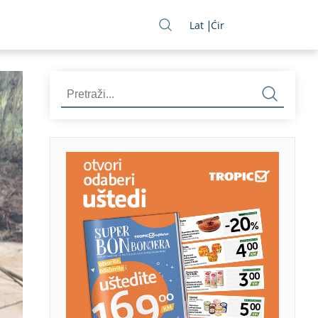
Lat
Ćir