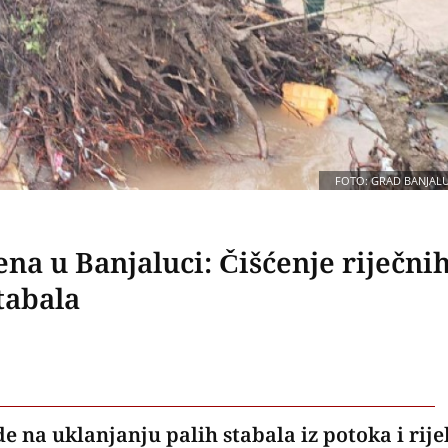
FOTO: GRAD BANJAL
a u Banjaluci: Čišćenje riječni
tabala
e na uklanjanju palih stabala iz potoka i rije