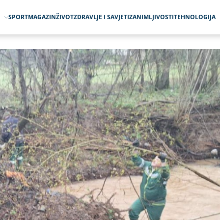
O
SPORT
MAGAZIN
ŽIVOT
ZDRAVLJE I SAVJETI
ZANIMLJIVOSTI
TEHNOLOGIJA