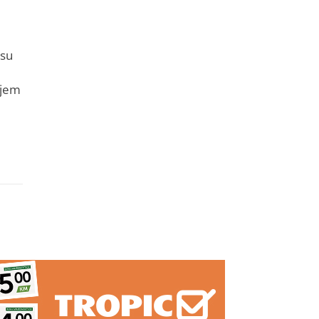
 su
njem