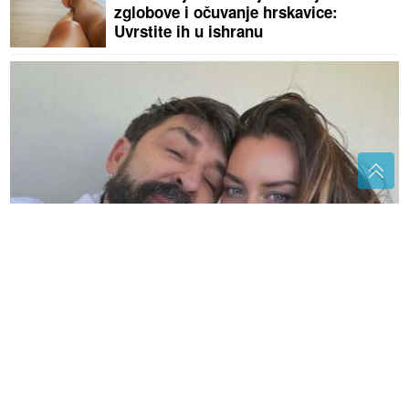
zglobove i očuvanje hrskavice:
Uvrstite ih u ishranu
(FOTO)
Jedan detalj posebno raznježio sve:
Amidžićeva žena Mina podijelila PRIZOR IZ DOMA,
dadilja, sin i kćerka u fokusu
(VIDEO)
"Očistiti smeće" Nešić
pozvao direktora "Puteva Srpske" da
reaguje, evo šta od njega traži