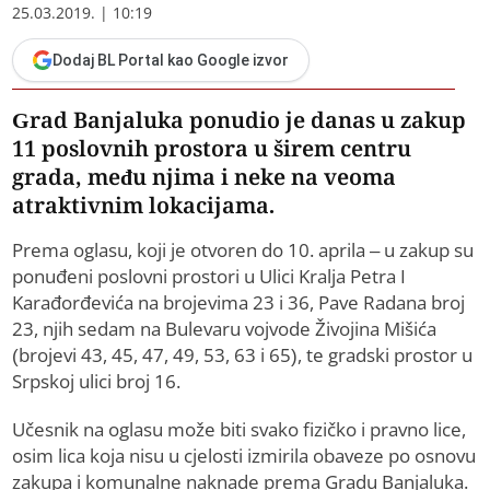
25.03.2019. | 10:19
Dodaj BL Portal kao Google izvor
Grad Banjaluka ponudio je danas u zakup
11 poslovnih prostora u širem centru
grada, među njima i neke na veoma
atraktivnim lokacijama.
Prema oglasu, koji je otvoren do 10. aprila – u zakup su
ponuđeni poslovni prostori u Ulici Kralja Petra I
Karađorđevića na brojevima 23 i 36, Pave Radana broj
23, njih sedam na Bulevaru vojvode Živojina Mišića
(brojevi 43, 45, 47, 49, 53, 63 i 65), te gradski prostor u
Srpskoj ulici broj 16.
Učesnik na oglasu može biti svako fizičko i pravno lice,
osim lica koja nisu u cjelosti izmirila obaveze po osnovu
zakupa i komunalne naknade prema Gradu Banjaluka.