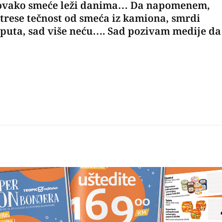
da ovako smeće leži danima… Da napomenem,
strese tečnost od smeća iz kamiona, smrdi
uta, sad više neću…. Sad pozivam medije da