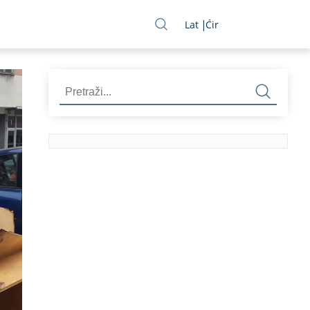
Lat
Ćir