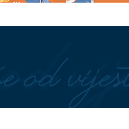
vio "Lejlu": Pjesma
Danas počinje ISPLATA JUNSKI
priču o Travniku
PENZIJA u Srpskoj: Penzionere
očekuje povećanje od ukupno 10
odsto
 350 vatrogasaca: U
Božo Vrećo pokazao oca koji je
i izgorjelo više od
tragično preminuo