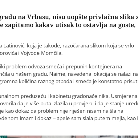
radu na Vrbasu, nisu uopšte privlačna slika 
zapitamo kakav utisak to ostavlja na goste,
a Latinović, koja je takođe, razočarana slikom koja se vrlo
orovića i Vojvode Momčila.
iki problem odvoza smeća i prepunih kontejnera na
čila u našem gradu. Naime, navedena lokacija se nalazi n
gromna količina raznog otpada i smeća je konstatno prisu
unalnom preduzeću i kabinetu gradonačelnika. Usmjerena
rila da je više puta izlazila u provjeru i da je stanje ured
je kao dokaz da problem nije riješen nisam naišla na
vedenom imam i dokaz – apele sam slala putem mejla, kao 