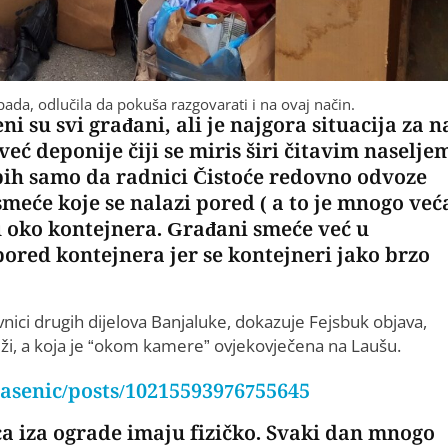
pada, odlučila da pokuša razgovarati i na ovaj način.
su svi građani, ali je najgora situacija za n
eć deponije čiji se miris širi čitavim naselje
bih samo da radnici Čistoće redovno odvoze
meće koje se nalazi pored ( a to je mnogo već
u oko kontejnera. Građani smeće već u
red kontejnera jer se kontejneri jako brzo
ici drugih dijelova Banjaluke, dokazuje Fejsbuk objava,
eži, a koja je “okom kamere” ovjekovječena na Laušu.
asenic/posts/10215593976755645
eca iza ograde imaju fizičko. Svaki dan mnogo