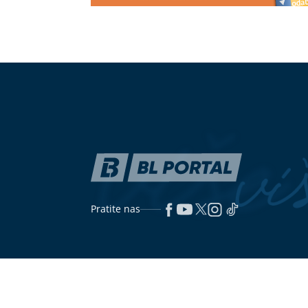
SIN USMRTIO MAJKU
Tijelo žene
Fazla predsta
pronađeno u stanu, policija
nosi posebnu 
blokirala ulicu i prilaz zgradi
Otvaraju se vrata moći: Mlad
Na terenu oko
Mjesec i pomrčina Sunca u Lavu
požaru na farm
donose val sreće OVIM znakovima
1.000 svinja