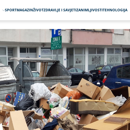
O
SPORT
MAGAZIN
ŽIVOT
ZDRAVLJE I SAVJETI
ZANIMLJIVOSTI
TEHNOLOGIJA