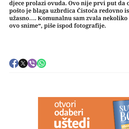
djece prolazi ovuda. Ovo nije prvi put 
pošto je blaga uzbrdica Čistoća redovno i
užasno…. Komunalnu sam zvala nekoliko p
ovo snime”, piše ispod fotografije.
PREPORUKA ZA VAS