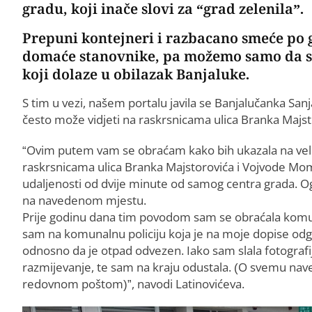
gradu, koji inače slovi za “grad zelenila”.
Prepuni kontejneri i razbacano smeće po g
domaće stanovnike, pa možemo samo da se 
koji dolaze u obilazak Banjaluke.
S tim u vezi, našem portalu javila se Banjalučanka Sanj
često može vidjeti na raskrsnicama ulica Branka Majst
“Ovim putem vam se obraćam kako bih ukazala na vel
raskrsnicama ulica Branka Majstorovića i Vojvode Mom
udaljenosti od dvije minute od samog centra grada. O
na navedenom mjestu.
Prije godinu dana tim povodom sam se obraćala kom
sam na komunalnu policiju koja je na moje dopise odgovo
odnosno da je otpad odvezen. Iako sam slala fotografi
razmijevanje, te sam na kraju odustala. (O svemu na
redovnom poštom)”, navodi Latinovićeva.