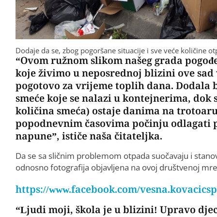
Dodaje da se, zbog pogoršane situacije i sve veće količine ot
“Ovom ružnom slikom našeg grada pogođeni 
koje živimo u neposrednoj blizini ove sad v
pogotovo za vrijeme toplih dana. Dodala 
smeće koje se nalazi u kontejnerima, dok s
količina smeća) ostaje danima na trotoar
popodnevnim časovima počinju odlagati po
napune”, ističe naša čitateljka.
Da se sa sličnim problemom otpada suočavaju i stanovn
odnosno fotografija objavljena na ovoj društvenoj mr
https://www.facebook.com/vesna.kovacicsp
“Ljudi moji, škola je u blizini! Upravo dj