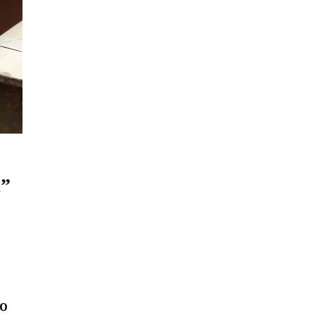
a”
po