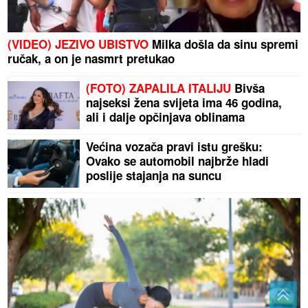
(VIDEO) JEZIVO UBISTVO
Milka došla da sinu spremi
ručak, a on je nasmrt pretukao
(FOTO) ZAPALILA ITALIJU
Bivša
najseksi žena svijeta ima 46 godina,
ali i dalje opčinjava oblinama
Većina vozača pravi istu grešku:
Ovako se automobil najbrže hladi
poslije stajanja na suncu