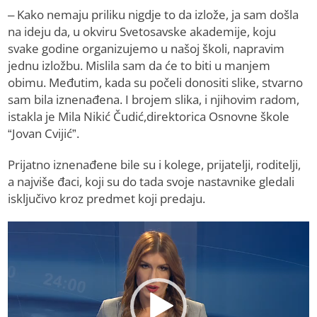
– Kako nemaju priliku nigdje to da izlože, ja sam došla
na ideju da, u okviru Svetosavske akademije, koju
svake godine organizujemo u našoj školi, napravim
jednu izložbu. Mislila sam da će to biti u manjem
obimu. Međutim, kada su počeli donositi slike, stvarno
sam bila iznenađena. I brojem slika, i njihovim radom,
istakla je Mila Nikić Čudić,direktorica Osnovne škole
“Јovan Cvijić”.
Prijatno iznenađene bile su i kolege, prijatelji, roditelji,
a najviše đaci, koji su do tada svoje nastavnike gledali
isključivo kroz predmet koji predaju.
Video
Player