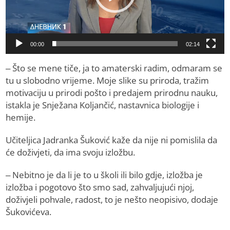
00:00
02:14
– Što se mene tiče, ja to amaterski radim, odmaram se
tu u slobodno vrijeme. Moje slike su priroda, tražim
motivaciju u prirodi pošto i predajem prirodnu nauku,
istakla je Snježana Koljančić, nastavnica biologije i
hemije.
Učiteljica Јadranka Šuković kaže da nije ni pomislila da
će doživjeti, da ima svoju izložbu.
– Nebitno je da li je to u školi ili bilo gdje, izložba je
izložba i pogotovo što smo sad, zahvaljujući njoj,
doživjeli pohvale, radost, to je nešto neopisivo, dodaje
Šukovićeva.