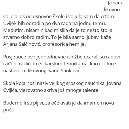
– Јa sam
likovno
voljela još od osnovne škole i voljela sam da crtam.
Uvijek bih odradila po dva rada na jednu temu.
Međutim, nisam nikad mislila da je to nešto što ja
stvarno dobro radim. To je bila samo ljubav, kaže
Arjana Salčinović, profesorica hemije.
Posjetioce ove jednodnevne izložbe očarali su radovi
rađeni različitim slikarskim tehnikama, kao i lutkice
nastavnice likovnog Ivane Sanković.
Škola koja nosi naziv velikog srpskog naučnika, Јovana
Cvijića, vjerovatno skriva još mnoge talente.
Budemo li strpljivi, za očekivati je da imamo i novu
priču.