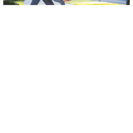
Više nema zabušavanja: Pobijedite najčešće izlike za
vježbanje!
HIT DANA
Milorad Dodik
(FOTO)
Jedan detalj posebno
raznježio sve: Amidžićeva žena Mina
podijelila PRIZOR IZ DOMA, dadilja,
sin i kćerka u fokusu