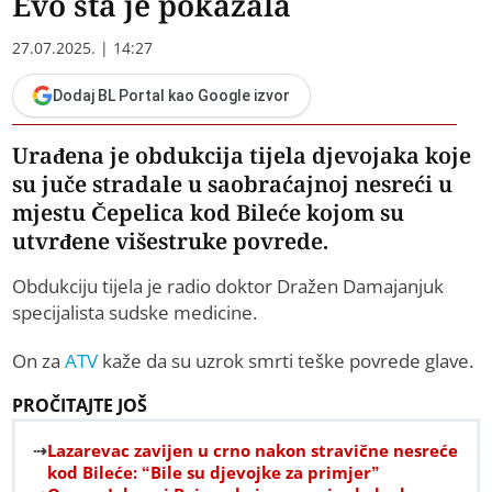
Еvo šta je pokazala
27.07.2025. | 14:27
Dodaj BL Portal kao Google izvor
Urađena je obdukcija tijela djevojaka koje
su juče stradale u saobraćajnoj nesreći u
mjestu Čepelica kod Bileće kojom su
utvrđene višestruke povrede.
Obdukciju tijela je radio doktor Dražen Damajanjuk
specijalista sudske medicine.
On za
ATV
kaže da su uzrok smrti teške povrede glave.
PROČITAJTE JOŠ
Lazarevac zavijen u crno nakon stravične nesreće
kod Bileće: “Bile su djevojke za primjer”