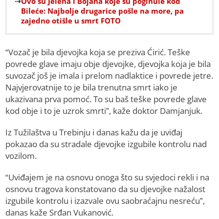
Ovo su Jelena i Bojana koje su poginule kod
Bileće: Najbolje drugarice pošle na more, pa
zajedno otišle u smrt FOTO
“Vozač je bila djevojka koja se preziva Ćirić. Teške
povrede glave imaju obje djevojke, djevojka koja je bila
suvozač još je imala i prelom nadlaktice i povrede jetre.
Najvjerovatnije to je bila trenutna smrt iako je
ukazivana prva pomoć. To su baš teške povrede glave
kod obje i to je uzrok smrti”, kaže doktor Damjanjuk.
Iz Tužilaštva u Trebinju i danas kažu da je uviđaj
pokazao da su stradale djevojke izgubile kontrolu nad
vozilom.
“Uviđajem je na osnovu onoga što su svjedoci rekli i na
osnovu tragova konstatovano da su djevojke nažalost
izgubile kontrolu i izazvale ovu saobraćajnu nesreću”,
danas kaže Srđan Vukanović.