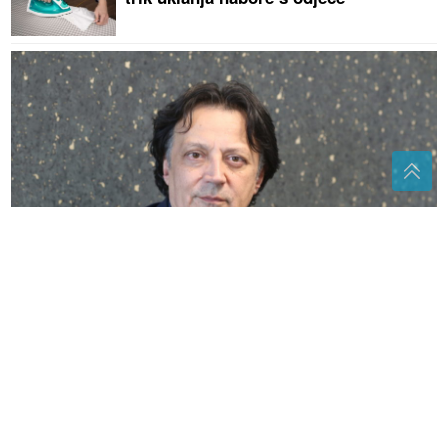
Jedna cura mala
(VIDEO)
"Zaista izgleda kao njegova
majka" Nova frizura Donalda Trampa
izazvala buru na internetu, mnogi su
komentarisali jednu stvar
Asmin Durdžić javno udario na
rođenu majku zbog Maje Marinković