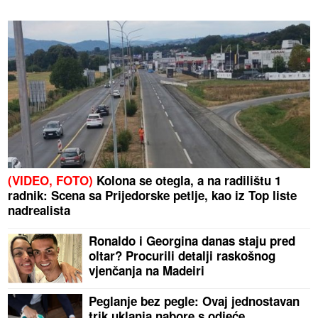
(VIDEO, FOTO)
Kolona se otegla, a na radilištu 1
radnik: Scena sa Prijedorske petlje, kao iz Top liste
nadrealista
Ronaldo i Georgina danas staju pred
oltar? Procurili detalji raskošnog
vjenčanja na Madeiri
Peglanje bez pegle: Ovaj jednostavan
trik uklanja nabore s odjeće