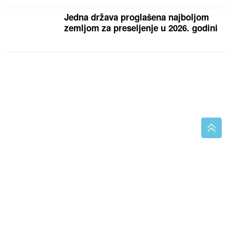
Jedna država proglašena najboljom
zemljom za preseljenje u 2026. godini
(VIDEO) JEZIVO UBISTVO
Milka došla da sinu spremi
ručak, a on je nasmrt pretukao
"Mnogi su nestali nakon Sašine
smrti" Suzana Jovanović otkrila da su
je zaboravili ljudi sa estrade