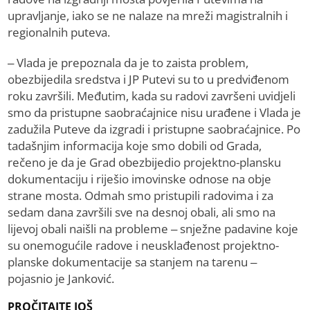
upravljanje, iako se ne nalaze na mreži magistralnih i
regionalnih puteva.
– Vlada je prepoznala da je to zaista problem,
obezbijedila sredstva i ЈP Putevi su to u predviđenom
roku završili. Međutim, kada su radovi završeni uvidjeli
smo da pristupne saobraćajnice nisu urađene i Vlada je
zadužila Puteve da izgradi i pristupne saobraćajnice. Po
tadašnjim informacija koje smo dobili od Grada,
rečeno je da je Grad obezbijedio projektno-plansku
dokumentaciju i riješio imovinske odnose na obje
strane mosta. Odmah smo pristupili radovima i za
sedam dana završili sve na desnoj obali, ali smo na
lijevoj obali naišli na probleme – snježne padavine koje
su onemogućile radove i neusklađenost projektno-
planske dokumentacije sa stanjem na tarenu –
pojasnio je Јanković.
PROČITAJTE JOŠ