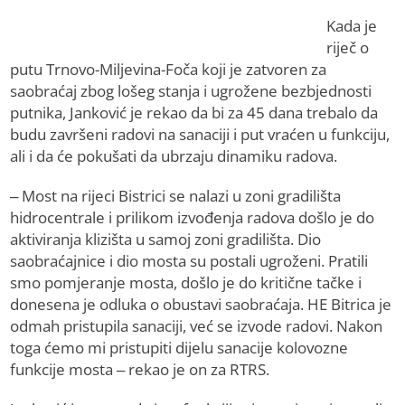
Kada je
riječ o
putu Trnovo-Miljevina-Foča koji je zatvoren za
saobraćaj zbog lošeg stanja i ugrožene bezbjednosti
putnika, Јanković je rekao da bi za 45 dana trebalo da
budu završeni radovi na sanaciji i put vraćen u funkciju,
ali i da će pokušati da ubrzaju dinamiku radova.
– Most na rijeci Bistrici se nalazi u zoni gradilišta
hidrocentrale i prilikom izvođenja radova došlo je do
aktiviranja klizišta u samoj zoni gradilišta. Dio
saobraćajnice i dio mosta su postali ugroženi. Pratili
smo pomjeranje mosta, došlo je do kritične tačke i
donesena je odluka o obustavi saobraćaja. HE Bitrica je
odmah pristupila sanaciji, već se izvode radovi. Nakon
toga ćemo mi pristupiti dijelu sanacije kolovozne
funkcije mosta – rekao je on za RTRS.