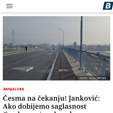
FOTO: GLAS SRPSKE
BANJALUKA
Česma na čekanju! Јanković:
Ako dobijemo saglasnost