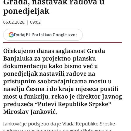
Grada, nastavak radova u
ponedjeljak
06.02.2026. | 09:02
Dodaj BL Portal kao Google izvor
Očekujemo danas saglasnost Grada
Banjaluka za projektno-plansku
dokumentaciju kako bismo već u
ponedjeljak nastavili radove na
pristupnim saobraćajnicama mostu u
naselju Česma i do kraja mjeseca pustili
most u funkciju, rekao je direktor Јavnog
preduzeća “Putevi Republike Srpske”
Miroslav Јanković.
Јanković je podsjetio da je Vlada Republike Srpske
radove na izgradnji mosta povjerila Putevima na